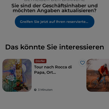
Sie sind der Geschäftsinhaber und
möchten Angaben aktualisieren?
Greifen Sie jetzt auf Ihren reservierten Bereich zu
Das könnte Sie interessieren
Dörfer
Like
Tour nach Rocca di
Papa, Ort
jahrhundertealter
Geschichte und
Legenden
3 Minuten