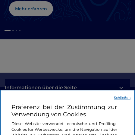
Mehr erfahren
Informationen über die Seite
Schließen
Nützliche Links
Präferenz bei der Zustimmung zur
Verwendung von Cookies
Login
Diese Website verwendet technische und Profiling-
Cookies für Werbezwecke, um die Navigation auf der
Bleiben wir in Kontakt