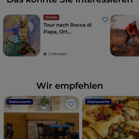
Dörfer
Like
Tour nach Rocca di
Papa, Ort
jahrhundertealter
Geschichte und
Legenden
3 Minuten
Wir empfehlen
Restaurants
Restaurants
Like