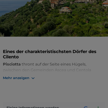
Eines der charakteristischsten Dörfer des
Cilento
Pisciotta
thront auf der Seite eines Hügels,
zwischen den Gemeinden Ascea und Centola
Palinuro, im prächtig grünen
Nationalpark Cilento,
Mehr anzeigen
Vallo di Diano und Alburni
. Vom Dorf aus, in dem
noch einige charakteristische mittelalterliche
Gebäude zu sehen sind, erreichen Sie den Ortsteil
Marina
über eine lange Treppe. Hier besteht der
Strand aus weißen Kieselsteinen. Wenn Sie feinen
Einige Informationen werden