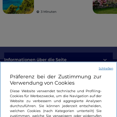
Tourismus in den
Schutzgebieten der
3 Minuten
Region
Informationen über die Seite
Schließen
Nützliche Links
Präferenz bei der Zustimmung zur
Verwendung von Cookies
Login
Diese Website verwendet technische und Profiling-
Cookies für Werbezwecke, um die Navigation auf der
Bleiben wir in Kontakt
Website zu verbessern und aggregierte Analysen
durchzuführen. Sie können jederzeit entscheiden,
welchen Cookies (nach Kategorien unterteilt) Sie
zustimmen, welche Sie verweigern oder widerrufen