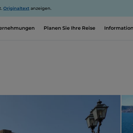
t.
Originaltext
anzeigen.
ernehmungen
Planen Sie Ihre Reise
Informatio