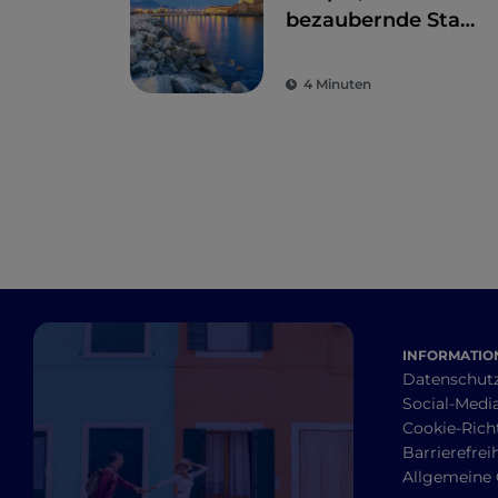
bezaubernde Stadt
zwischen Meer und
Kultur
4 Minuten
INFORMATION
Datenschut
Social-Media
Cookie-Richt
Barrierefrei
Allgemeine