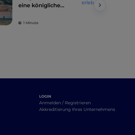
eine königliche
Tag
Reise
1 Minute
3 M
LOGIN
Anmelden / Registrieren
Akkreditierung Ihres Unternehmens