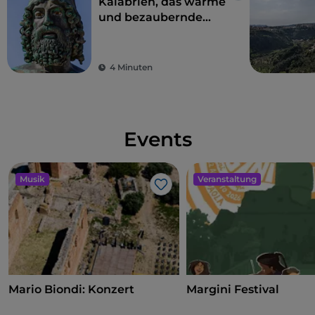
Kalabrien, das warme
und bezaubernde
Land der
Bronzestatuen von
Riace
4 Minuten
Events
Musik
Veranstaltung
Like
Mario Biondi: Konzert
Margini Festival