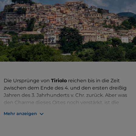
Die Ursprünge von
Tiriolo
reichen bis in die Zeit
zwischen dem Ende des 4. und den ersten dreißig
Jahren des 3. Jahrhunderts v. Chr. zurück. Aber was
den Charme dieses Ortes noch verstärkt, ist die
Theorie des deutschen Gelehrten Armin Wolf, der
Mehr anzeigen
die Landenge von Catanzaro mit dem homerischen
Scheria, dem „Land der Phaiakier“, identifiziert hat,
der letzten Etappe der Wanderungen von Odysseus,