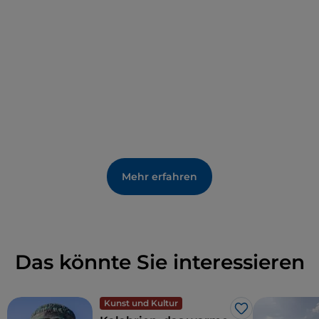
dokumentiert ist, von Soveria Mannelli mit der
Wollspinnerei Leo, der ältesten Textilfabrik
Kalabriens, die heute in einem prächtigen
Unternehmensmuseum erzählt wird, bis nach
Gimigliano, Tiriolo, San Floro und Marcellinara.
Mehr erfahren
Das könnte Sie interessieren
Kunst und Kultur
Like