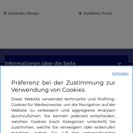
Kalabrien, Borgia
Kalabrien, Paola
Informationen über die Seite
Schließen
Nützliche Links
Präferenz bei der Zustimmung zur
Verwendung von Cookies
Login
Diese Website verwendet technische und Profiling-
Cookies für Werbezwecke, um die Navigation auf der
Bleiben wir in Kontakt
Website zu verbessern und aggregierte Analysen
durchzuführen. Sie können jederzeit entscheiden,
welchen Cookies (nach Kategorien unterteilt) Sie
zustimmen, welche Sie verweigern oder widerrufen
möchten, indem Sie auf den entsprechenden