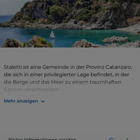
Stalettì ist eine Gemeinde in der Provinz Catanzaro,
die sich in einer privilegierter Lage befindet, in der
die Berge und das Meer zu einem traumhaften
Ganzen verschmelzen.
Der Badeort
Stalettì
in der Provinz
Catanzaro
ist
Mehr anzeigen
eines der schönsten und bekanntesten
Touristenziele der
Costa degli Aranci
, eingebettet in
den malerischen
Golf von Squillace
. Die mit den
„
Vele Legambiente
“ ausgezeichneten Strände von
Stalettì
gehören zu den beliebtesten der ionischen
Einige Informationen werden