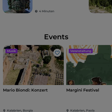
Bronzestatuen von
Riace
4 Minuten
Events
Musik
Veranstaltung
Like
Mario Biondi: Konzert
Margini Festival
Kalabrien, Borgia
Kalabrien, Paola