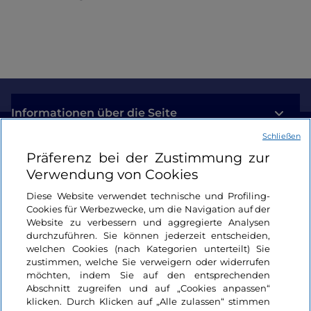
Informationen über die Seite
Schließen
Nützliche Links
Präferenz bei der Zustimmung zur
Verwendung von Cookies
Login
Diese Website verwendet technische und Profiling-
Cookies für Werbezwecke, um die Navigation auf der
Bleiben wir in Kontakt
Website zu verbessern und aggregierte Analysen
durchzuführen. Sie können jederzeit entscheiden,
welchen Cookies (nach Kategorien unterteilt) Sie
zustimmen, welche Sie verweigern oder widerrufen
möchten, indem Sie auf den entsprechenden
Abschnitt zugreifen und auf „Cookies anpassen“
klicken. Durch Klicken auf „Alle zulassen“ stimmen