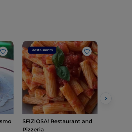
Restaurants
Restaura
Like
Like
rismo
SFIZIOSA! Restaurant and
Fratelli L
Pizzeria
Catanzar