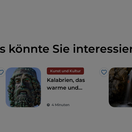
s könnte Sie interessie
Kunst und Kultur
Like
Like
Kalabrien, das
warme und
bezaubernde Land
der Bronzestatuen
4 Minuten
von Riace