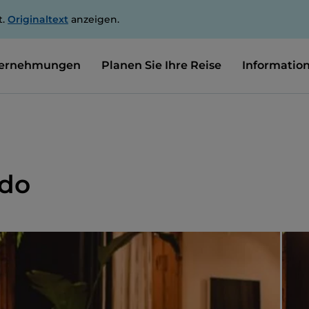
t.
Originaltext
anzeigen.
ernehmungen
Planen Sie Ihre Reise
Informatio
rdo