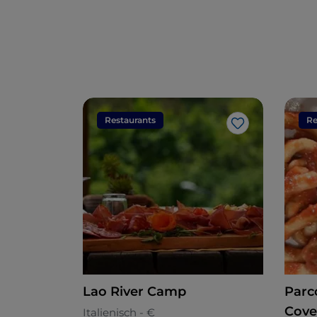
Restaurants
Re
Like
Lao River Camp
Parc
Cove
Italienisch - €