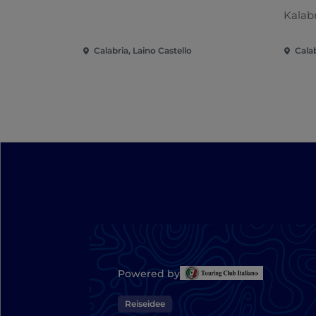
Kalab
Calabria, Laino Castello
Calab
Powered by
Reiseidee