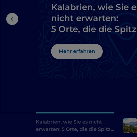
Kalabrien, wie Sie e
nicht erwarten:
5 Orte, die die Spit
des Stiefels moder
machen
Mehr erfahren
Kalabrien, wie Sie es nicht
erwarten: 5 Orte, die die Spitze
des Stiefels modern machen