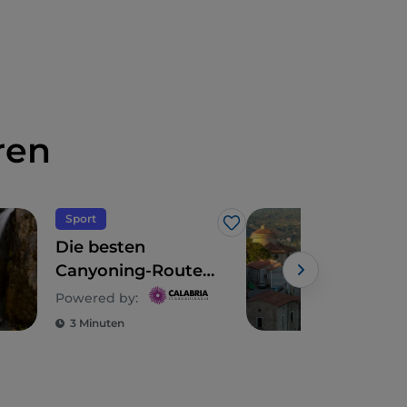
ren
Sport
Spir
Like
Die besten
Ein
Canyoning-Routen
10.
in Kalabrien
zur
Powered by:
des
3 Minuten
3 M
Lai