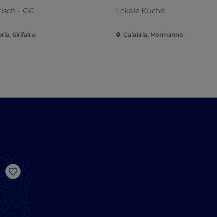
risch - €€
Lokale Küche
ria, Girifalco
Calabria, Mormanno
Like