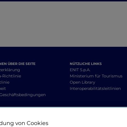
Orten und Dörfern auf
Felsen
EN ÜBER DIE SEITE
NÜTZLICHE LINKS
zerklärung
ENIT S.p.A.
-Richtlinie
Ministerium für Tourismus
linie
Open Library
heit
Interoperabilitätsleitlinien
 Geschäftsbedingungen
BLEIBEN WIR IN KONTAKT
dung von Cookies