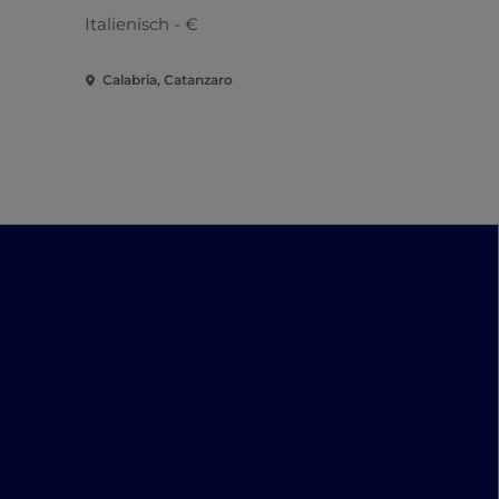
Italienisch - €
Italienisch 
Calabria, Catanzaro
Calabria, C