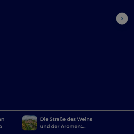
an
Die Straße des Weins
o
und der Aromen:
Reiseroute im Land der