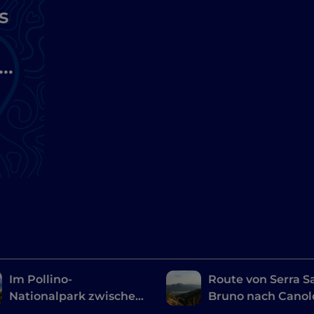
s
ze
n
Im Pollino-
Route von Serra S
Nationalpark zwischen
Bruno nach Canol
Geschichte, mystischen