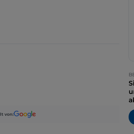
B
S
u
a
lt von: