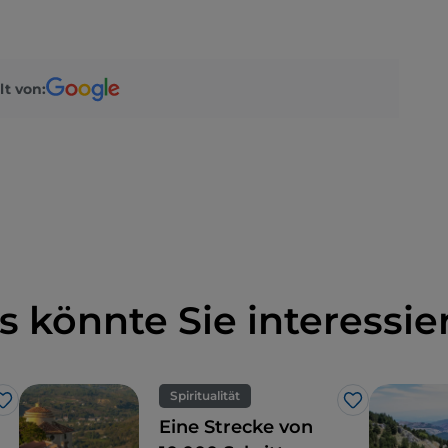
lt von:
s könnte Sie interessie
Spiritualität
Like
Like
Eine Strecke von