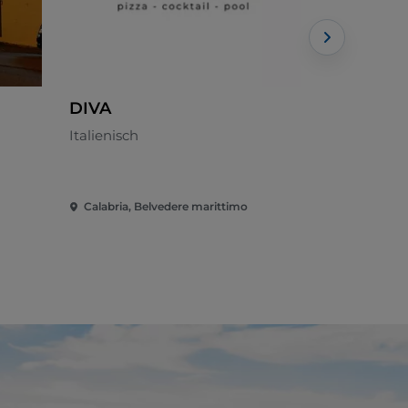
DIVA
Petra Ru
Italienisch
Lokale Küc
Calabria, Belvedere marittimo
Calabria, 