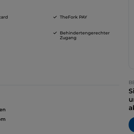
card
TheFork PAY
Behindertengerechter
Zugang
B
S
u
a
sen
 pm