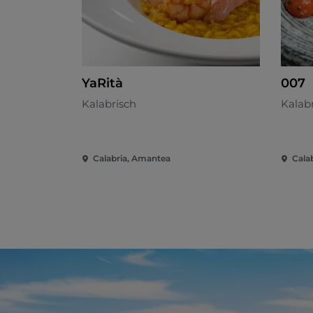
YaRità
007
Kalabrisch
Kalab
Calabria, Amantea
Cala