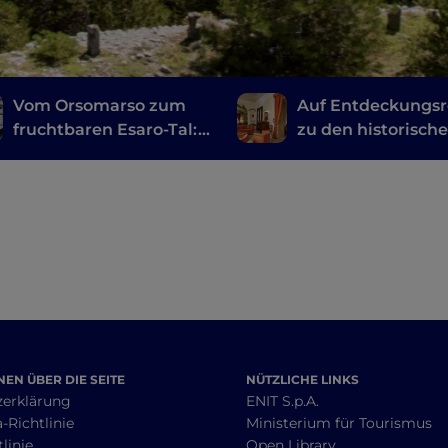
Vom Orsomarso zum
Auf Entdeckungsr
fruchtbaren Esaro-Tal:
zu den historisch
zwischen Weinkellern
Residenzen in
und
Kalabrien
Kunsthandwerksläden
EN ÜBER DIE SEITE
NÜTZLICHE LINKS
zerklärung
ENIT S.p.A.
-Richtlinie
Ministerium für Tourismus
linie
Open Library