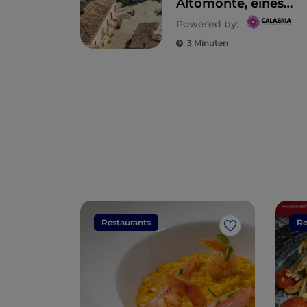
Altomonte, eines
der schönsten
Powered by:
Dörfer Italiens
3 Minuten
Restaurants
Re
Like