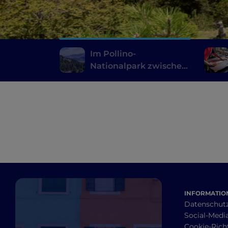
Im Pollino-
Nationalpark zwischen
Geschichte, mystischen
Orten und Dörfern auf
Felsen
INFORMATION
Datenschut
Social-Media
Cookie-Richt