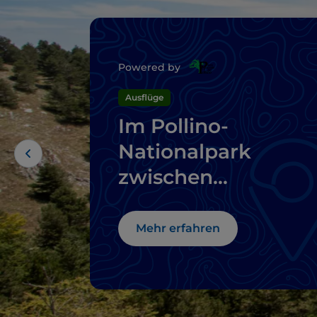
Powered by
Ausflüge
Im Pollino-
Nationalpark
zwischen
Geschichte,
mystischen Orten
Mehr erfahren
und Dörfern auf
Felsen