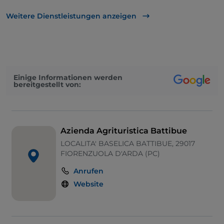
Zum Mitnehmen
Weitere Dienstleistungen anzeigen
Behindertengerechtes Badezimmer
Cocktail
Es wird Englisch gesprochen
Einige Informationen werden
bereitgestellt von:
Mastercard
Kindermenü
Nichtraucher
Azienda Agrituristica Battibue
Parkplatz
LOCALITA' BASELICA BATTIBUE, 29017
FIORENZUOLA D'ARDA (PC)
Fußballspiele
Anrufen
Tische im Außenbereich
Website
Visa
WLAN