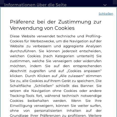
Informationen über die Seite
Schließen
Nützliche Links
Präferenz bei der Zustimmung zur
Verwendung von Cookies
Login
Diese Website verwendet technische und Profiling-
Cookies für Werbezwecke, um die Navigation auf der
Bleiben wir in Kontakt
Website zu verbessern und aggregierte Analysen
durchzuführen. Sie können jederzeit entscheiden,
welchen Cookies (nach Kategorien unterteilt) Sie
zustimmen, welche Sie verweigern oder widerrufen
möchten, indem Sie auf den entsprechenden
Abschnitt zugreifen und auf „Cookies anpassen“
klicken. Durch Klicken auf „Alle zulassen“ stimmen
Sie zu, alle Cookies auf Ihrem Gerät zu speichern. Die
Schaltfläche „Schließen“ schließt das Banner. Sie
setzen die Navigation ohne Cookies oder andere
Tracking-Tools fort, während technisch notwendige
Cookies beibehalten werden. Wenn Sie Ihre
Einwilligung verweigern, können Sie weiter surfen,
ohne von personalisierten Inhalten auf der
Grundlage Ihrer Präferenzen zu profitieren. Weitere