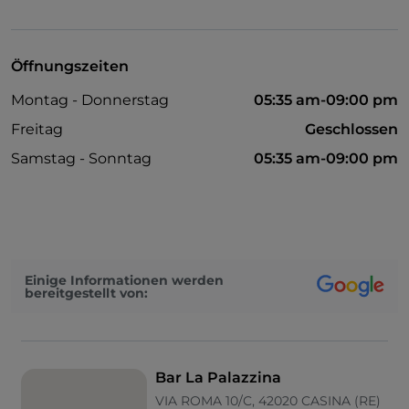
Geldautomat
Google Pay
Öffnungszeiten
Mastercard
Montag - Donnerstag
05:35 am-09:00 pm
Bezahlung mit Satispay
Freitag
Geschlossen
Nichtraucher
Samstag - Sonntag
05:35 am-09:00 pm
Parkplatz
Raucherbereich
Tische im Außenbereich
Visa
Einige Informationen werden
bereitgestellt von:
WLAN
Bar La Palazzina
VIA ROMA 10/C, 42020 CASINA (RE)