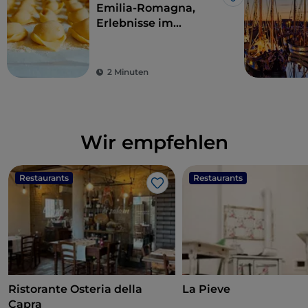
Like
Emilia-Romagna,
Erlebnisse im
Geschmacksparadies
2 Minuten
Wir empfehlen
Restaurants
Restaurants
Like
Ristorante Osteria della
La Pieve
Capra