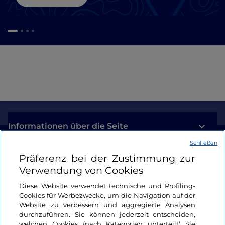
Informationen über die Seite
Schließen
Nützliche Links
Präferenz bei der Zustimmung zur
Verwendung von Cookies
Login
Diese Website verwendet technische und Profiling-
Cookies für Werbezwecke, um die Navigation auf der
Bleiben wir in Kontakt
Website zu verbessern und aggregierte Analysen
durchzuführen. Sie können jederzeit entscheiden,
welchen Cookies (nach Kategorien unterteilt) Sie