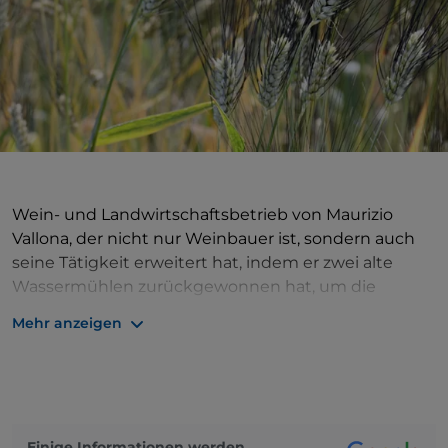
Wein- und Landwirtschaftsbetrieb von Maurizio
Vallona, der nicht nur Weinbauer ist, sondern auch
seine Tätigkeit erweitert hat, indem er zwei alte
Wassermühlen zurückgewonnen hat, um die
Weizensorten, die er selbst anbaut, mit Stein zu
Mehr anzeigen
mahlen. In der Weinproduktion verschmilzt die
Innovation mit der Tradition durch die Entnahme
von Pfropfreben aus antiken Reben auf einem
hundertjährigen Weinberg und durch die
Wiederherstellung des alten Brauchs, verschiedene
Einige Informationen werden