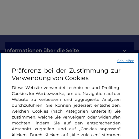
Informationen über die Seite
Schließen
Nützliche Links
Präferenz bei der Zustimmung zur
Verwendung von Cookies
Login
Diese Website verwendet technische und Profiling-
Cookies für Werbezwecke, um die Navigation auf der
Bleiben wir in Kontakt
Website zu verbessern und aggregierte Analysen
durchzuführen. Sie können jederzeit entscheiden,
welchen Cookies (nach Kategorien unterteilt) Sie
zustimmen, welche Sie verweigern oder widerrufen
möchten, indem Sie auf den entsprechenden
Abschnitt zugreifen und auf „Cookies anpassen“
klicken. Durch Klicken auf „Alle zulassen“ stimmen