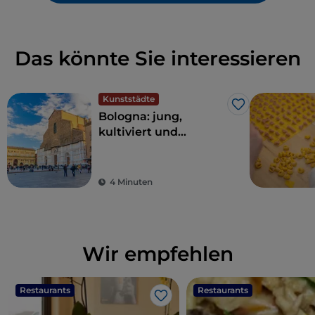
Das könnte Sie interessieren
Kunststädte
Like
Bologna: jung,
kultiviert und
großzügig
4 Minuten
Wir empfehlen
Restaurants
Restaurants
Like