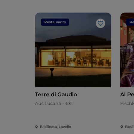
Restaurants
Re
Like
Terre di Gaudio
Al P
Aus Lucana - €€
Fisch
Basilicata, Lavello
Basi