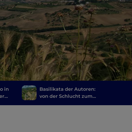
o in
Basilikata der Autoren:
er
von der Schlucht zum
Dorf, inmitten der
Literaturparks von
Lukanien