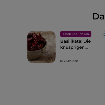
Da
Essen und Trinken
Basilikata: Die
knusprigen
„Cruschi“-Paprika
von Senise
2 Minuten