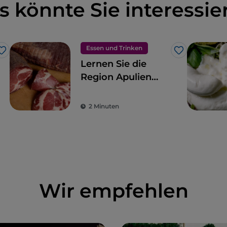
s könnte Sie interessie
Essen und Trinken
Like
Like
Lernen Sie die
Region Apulien
durch die Pizza von
Gino Sorbillo
2 Minuten
kennen
Wir empfehlen