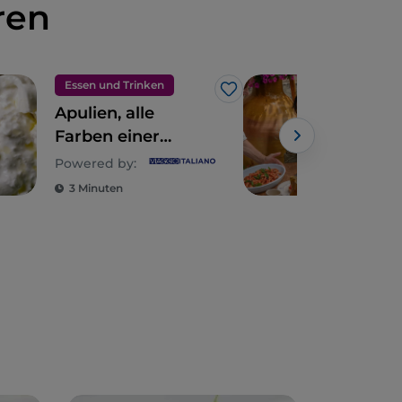
ren
Essen und Trinken
Made
Like
Apulien, alle
Apu
Farben einer
Aro
erstklassigen
dur
Powered by:
Powe
Küche
und
3 Minuten
3 M