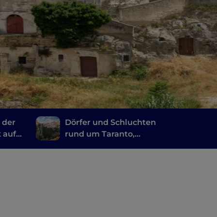
 der
Dörfer und Schluchten
k auf
rund um Taranto,
zwischen Kino und
Felskunst