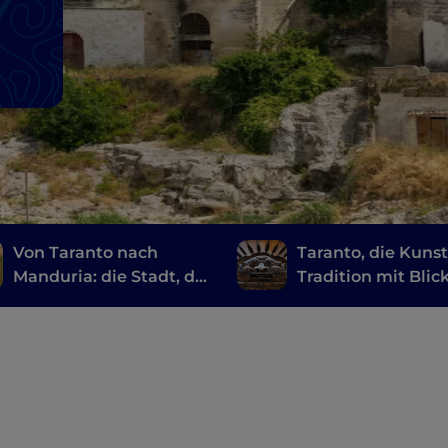
Von Taranto nach
Taranto, die Kunst
Manduria: die Stadt, die
Tradition mit Blic
ionische Küste und die
das Meer
Heimat des Primitivo-
Weins