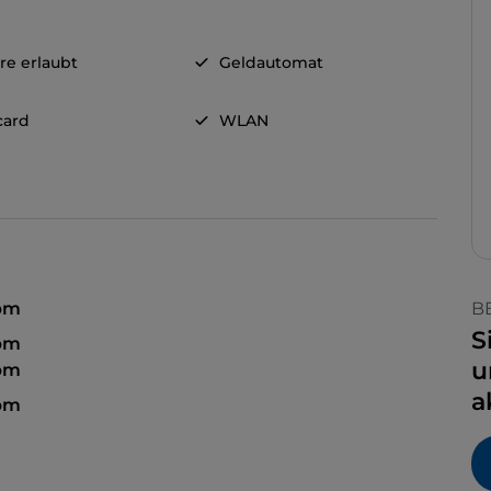
re erlaubt
Geldautomat
card
WLAN
 pm
B
S
 pm
u
 pm
a
pm