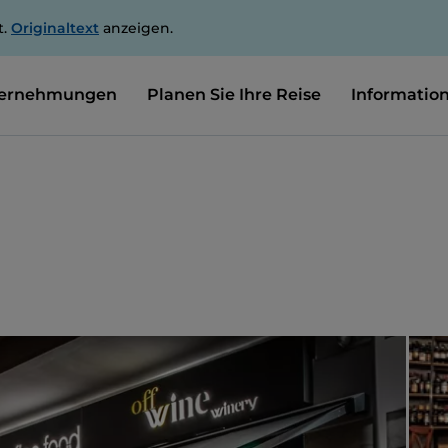
t.
Originaltext
anzeigen.
ernehmungen
Planen Sie Ihre Reise
Informatio