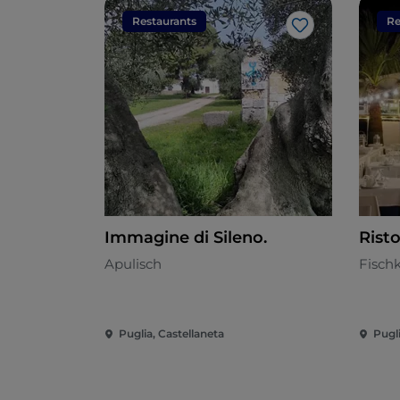
Restaurants
Re
Like
Immagine di Sileno.
Rist
Apulisch
Fisch
Puglia, Castellaneta
Pugli