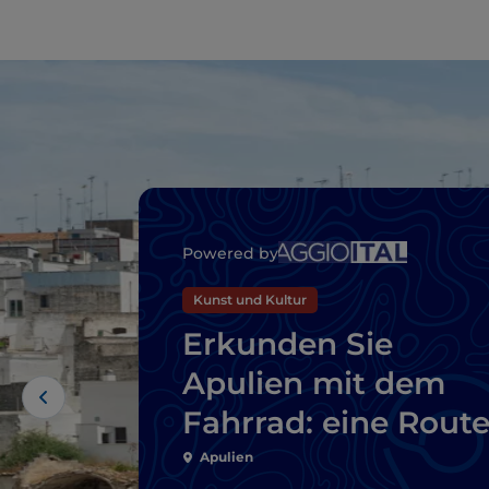
Powered by
Kunst und Kultur
Erkunden Sie
Apulien mit dem
Fahrrad: eine Rout
von Gravina nach
Apulien