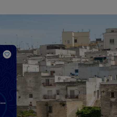
Like
e