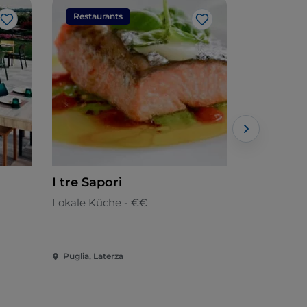
Restaurants
Restaura
Like
Like
I tre Sapori
Parco dell
Lokale Küche - €€
Italienisch
Puglia, Laterza
Puglia, Grot