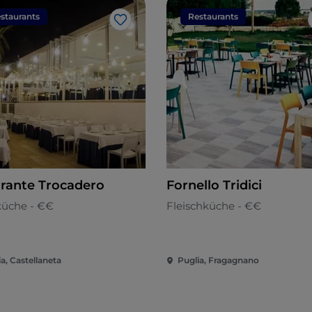
staurants
Restaurants
Like
orante Trocadero
Fornello Tridici
küche - €€
Fleischküche - €€
a, Castellaneta
Puglia, Fragagnano