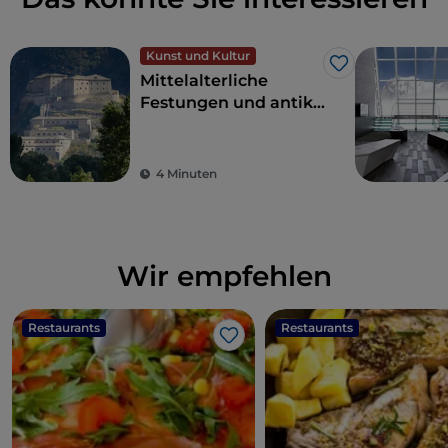
Kunst und Kultur
Like
Mittelalterliche
Festungen und antike
Traditionen auf den
höchsten Gipfeln
Europas: das Aostatal
4 Minuten
Wir empfehlen
Restaurants
Restaurants
Like