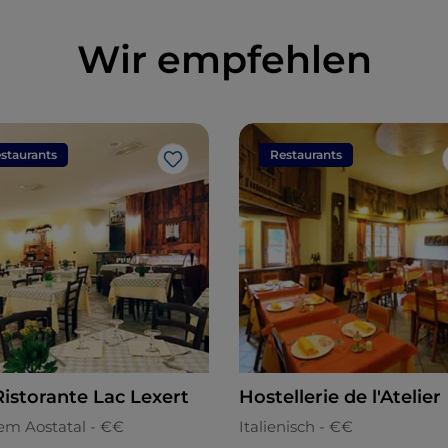
Wir empfehlen
staurants
Restaurants
Like
Ristorante Lac Lexert
Hostellerie de l'Atelier
em Aostatal - €€
Italienisch - €€