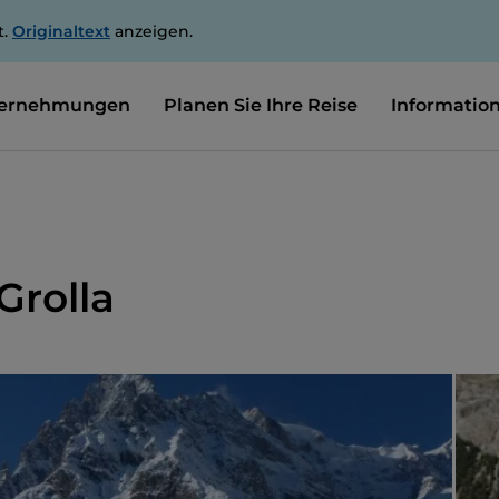
t.
Originaltext
anzeigen.
ernehmungen
Planen Sie Ihre Reise
Informatio
Grolla