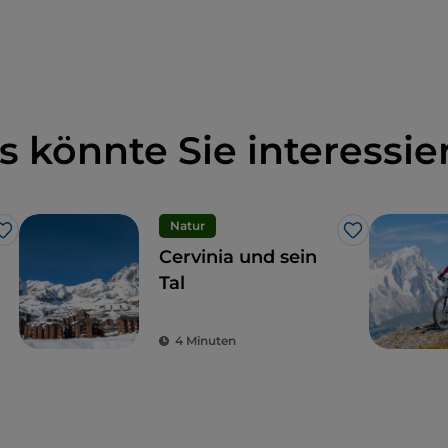
s könnte Sie interessie
Natur
Like
Like
Cervinia und sein
Tal
4 Minuten