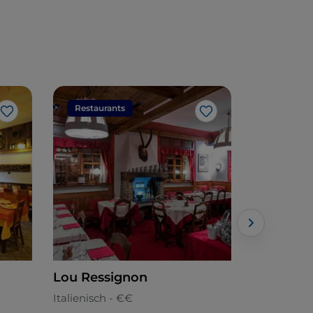
Restaurants
Restaura
Like
Like
Lou Ressignon
Bar Lico
Italienisch - €€
Italienisch 