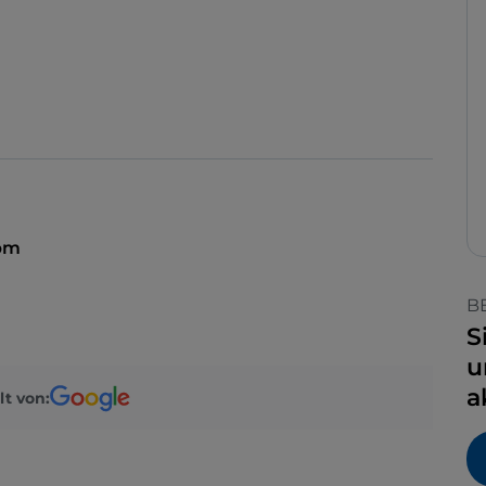
 pm
B
S
u
a
lt von: