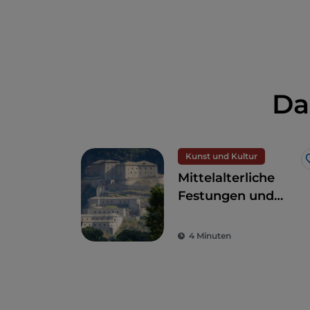
Da
Kunst und Kultur
Mittelalterliche
Festungen und
antike Traditionen
auf den höchsten
4 Minuten
Gipfeln Europas:
das Aostatal