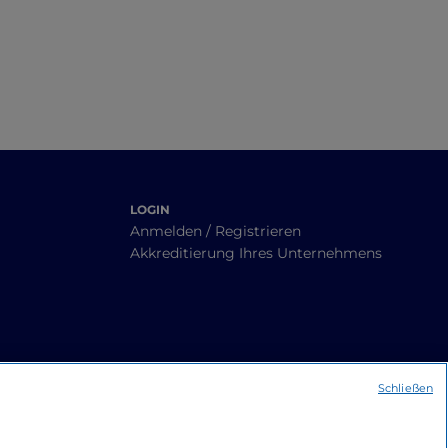
Courmayeur mit dem
Fahrrad
LOGIN
Anmelden / Registrieren
Akkreditierung Ihres Unternehmens
Schließen