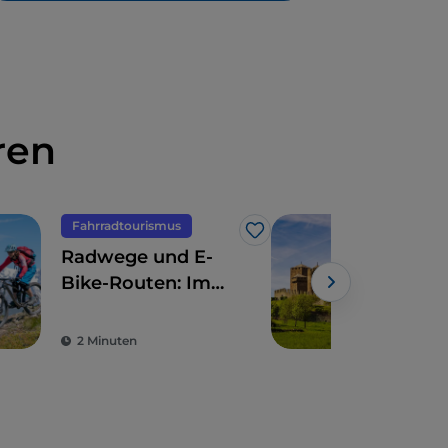
ren
Fahrradtourismus
Like
Radwege und E-
Das
Bike-Routen: Im
sei
Aostatal haben Sie
die Qual der Wahl
2 Minuten
4 M