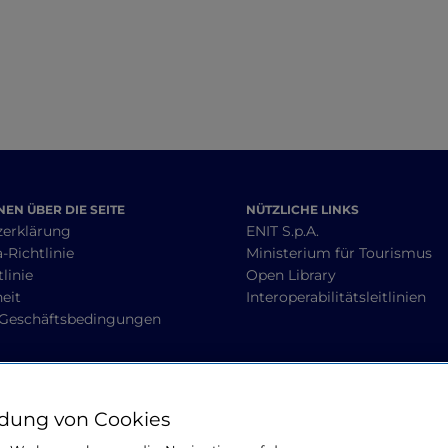
Morgex nach
Sportarten
Courmayeur
EN ÜBER DIE SEITE
NÜTZLICHE LINKS
zerklärung
ENIT S.p.A.
-Richtlinie
Ministerium für Tourismus
linie
Open Library
heit
Interoperabilitätsleitlinien
 Geschäftsbedingungen
BLEIBEN WIR IN KONTAKT
dung von Cookies