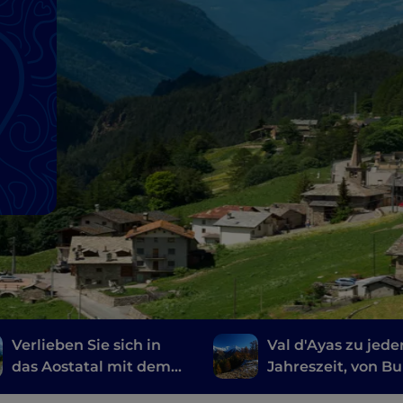
Verlieben Sie sich in
Val d'Ayas zu jede
das Aostatal mit dem
Jahreszeit, von B
Fahrrad: eine Route von
bis zu alpinen