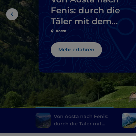
Fenis: durch die
Täler mit dem
Motorrad
Aosta
Mehr erfahren
Von Aosta nach Fenis:
durch die Täler mit
dem Motorrad