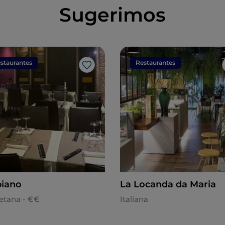
Sugerimos
staurantes
Restaurantes
Gosto
iano
La Locanda da Maria
etana - €€
Italiana