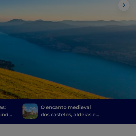
as:
O encanto medieval
uindo
dos castelos, aldeias e
meu e
cidades muradas das
Colinas Eugáneas