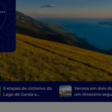
da
5 etapas de ciclismo: do
Verona em dois di
Lago de Garda a
um itinerário seg
Veneza
as pegadas de Ro
Julieta