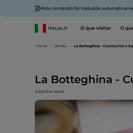
Este conteúdo foi traduzido automaticame
O que visitar
O que
Home
Véneto
La Botteghina - Cucina,Vini e S
La Botteghina - C
Cozinha local