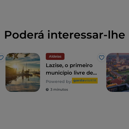
Poderá interessar-lhe
Aldeias
Gosto
Gosto
Lazise, o primeiro
município livre de
Itália
Powered by:
3 minutos