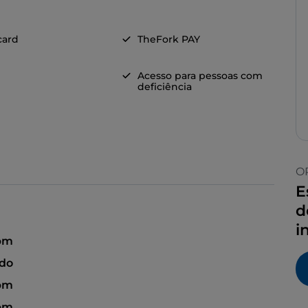
card
TheFork PAY
Acesso para pessoas com
deficiência
O
E
d
i
 pm
ado
 pm
 pm