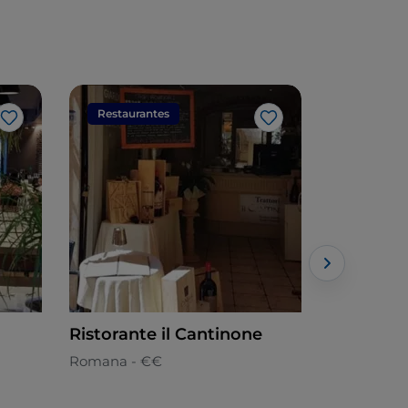
Restaurantes
Restaura
Gosto
Gosto
Ristorante il Cantinone
Gustosa
Romana - €€
Cozinha loc