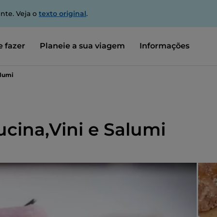
nte. Veja o
texto original
.
 fazer
Planeie a sua viagem
Informações
alumi
ucina,Vini e Salumi