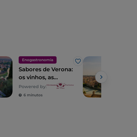
Enogastronomia
Dest
Gosto
Sabores de Verona:
10 c
os vinhos, as
em 
receitas e os
Powered by:
lugares do sabor
6 minutos
4 m
veronês