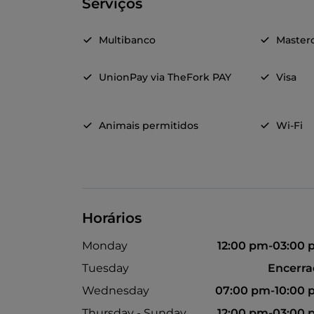
Serviços
Multibanco
Master
UnionPay via TheFork PAY
Visa
Animais permitidos
Wi-Fi
Horários
Monday
12:00 pm-03:00
Tuesday
Encerr
Wednesday
07:00 pm-10:00
Thursday - Sunday
12:00 pm-03:00