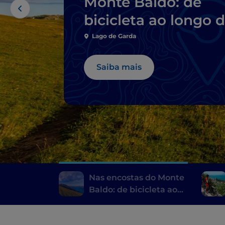
Monte Baldo: de
bicicleta ao longo 
margem véneta do
Lago de Garda
Lago de Garda
Saiba mais
Nas encostas do Monte
Baldo: de bicicleta ao
longo da margem
véneta do Lago de