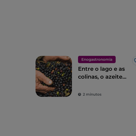
Enogastronomia
Entre o lago e as
colinas, o azeite
virgem extra Garda
DOP
2 minutos