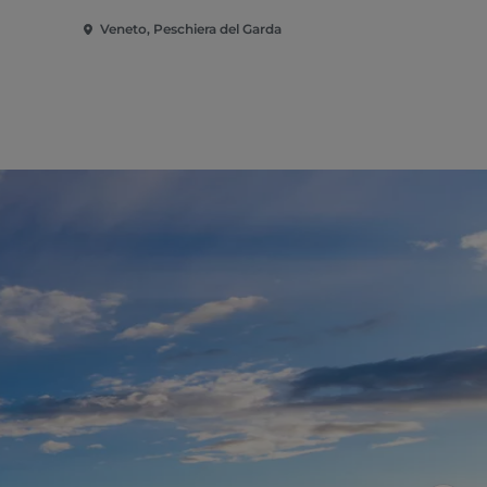
Veneto, Peschiera del Garda
Veneto, Pes