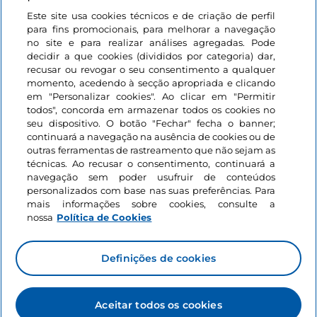
1350 marinheiros que morreram no naufrágio após
Este site usa cookies técnicos e de criação de perfil
um bombardeamento alemão.
Iniciar sessão
para fins promocionais, para melhorar a navegação
no site e para realizar análises agregadas. Pode
Mantenha-se em contacto
decidir a que cookies (divididos por categoria) dar,
recusar ou revogar o seu consentimento a qualquer
momento, acedendo à secção apropriada e clicando
em "Personalizar cookies". Ao clicar em "Permitir
todos", concorda em armazenar todos os cookies no
seu dispositivo. O botão "Fechar" fecha o banner;
continuará a navegação na ausência de cookies ou de
outras ferramentas de rastreamento que não sejam as
técnicas. Ao recusar o consentimento, continuará a
navegação sem poder usufruir de conteúdos
personalizados com base nas suas preferências. Para
mais informações sobre cookies, consulte a
nossa
Política de Cookies
Definições de cookies
Aceitar todos os cookies