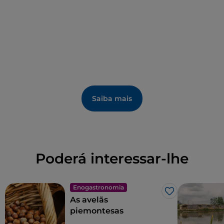
Saiba mais
Poderá interessar-lhe
Enogastronomia
Gosto
As avelãs
piemontesas