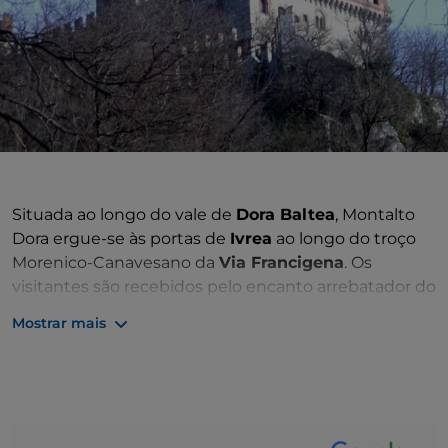
Situada ao longo do vale de
Dora Baltea
, Montalto
Dora ergue-se às portas de
Ivrea
ao longo do troço
Morenico-Canavesano da
Via Francigena
. Os
visitantes são recebidos pelo encanto arrebatador do
castelo
que se destaca nas águas do
Lago Pistono
,
Mostrar mais
um dos 5 Lagos de Ivrea.
Numerosas e belas excursões permitem descobrir
um território rico em biodiversidade. Não pode
perder uma visita às
Terre Ballerine
, um estrato de
turfa que repousa sobre uma superfície de água,