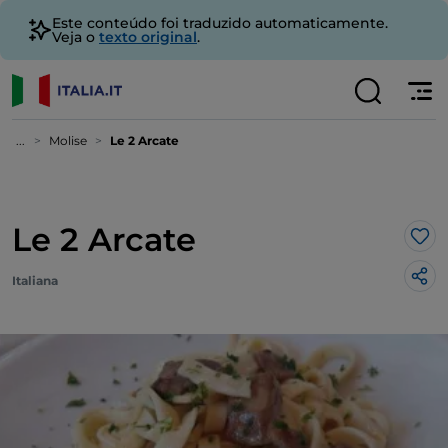
Este conteúdo foi traduzido automaticamente.
Veja o
texto original
.
...
Molise
Le 2 Arcate
Le 2 Arcate
Gos
Italiana