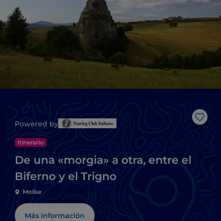
Me g
Powered by
Itinerario
De una «morgia» a otra, entre el
Biferno y el Trigno
Molise
Más información