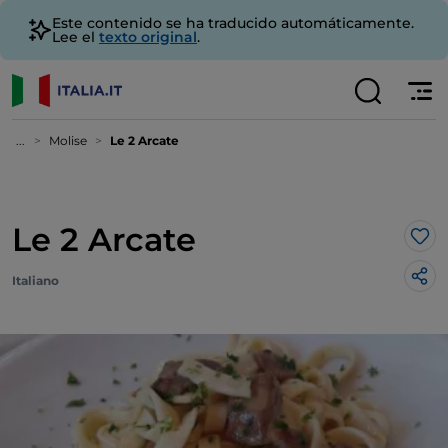
Este contenido se ha traducido automáticamente.
Lee el
texto original
.
...
Molise
Le 2 Arcate
Le 2 Arcate
Me 
Italiano