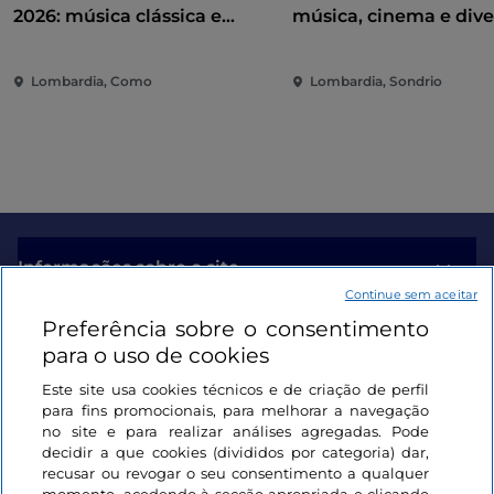
2026: música clássica e
música, cinema e dive
contemporânea entre vilas e
coração da cidade
jardins no Lago de Como
Lombardia, Como
Lombardia, Sondrio
Informações sobre o site
Continue sem aceitar
Preferência sobre o consentimento
Ligações úteis
para o uso de cookies
Este site usa cookies técnicos e de criação de perfil
Iniciar sessão
para fins promocionais, para melhorar a navegação
no site e para realizar análises agregadas. Pode
Mantenha-se em contacto
decidir a que cookies (divididos por categoria) dar,
recusar ou revogar o seu consentimento a qualquer