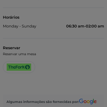
Visa
Acesso para pessoas com deficiência
Horários
Animais permitidos
Monday - Sunday
06:30 am-02:00 am
Cocktail
Fala-se inglês
Menu infantil
Reservar
Reservar uma mesa
Jogos de futebol
Wi-Fi
Algumas informações são fornecidas por: