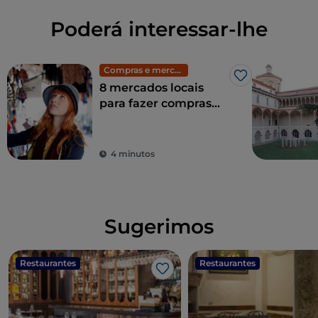
Poderá interessar-lhe
Compras e mercados
Gosto
8 mercados locais
para fazer compras
em Milão: moda
exclusiva a preços
baixos
4 minutos
Sugerimos
Restaurantes
Restaurantes
Gosto