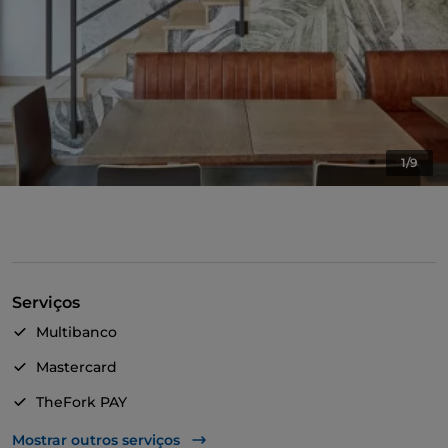
1/9
Serviços
Multibanco
Mastercard
TheFork PAY
UnionPay via TheFork PAY
Mostrar outros serviços