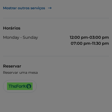
UnionPay via TheFork PAY
Mostrar outros serviços
Visa
Acesso para pessoas com deficiência
Horários
Animais permitidos
Monday - Sunday
12:00 pm-03:00 pm
Fala-se inglês
07:00 pm-11:30 pm
Wi-Fi
Reservar
Reservar uma mesa