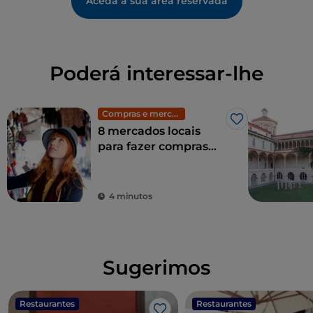
Aceda à sua área reservada
Poderá interessar-lhe
Compras e mercados
Gosto
8 mercados locais
para fazer compras
em Milão: moda
exclusiva a preços
baixos
4 minutos
Sugerimos
Restaurantes
Restaurantes