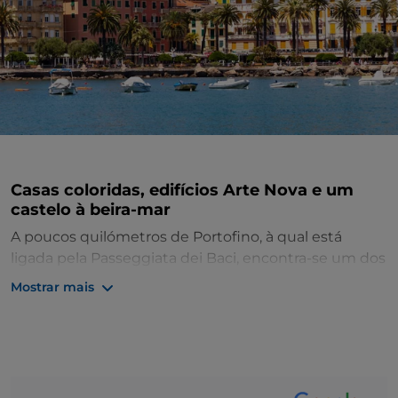
Casas coloridas, edifícios Arte Nova e um
castelo à beira-mar
A poucos quilómetros de Portofino, à qual está
ligada pela Passeggiata dei Baci, encontra-se um dos
destinos turísticos mais populares da Ligúria,
Mostrar mais
Rapallo
, no centro do
Golfo de Tigullio
. Desde o
século XIX, foi amada por escritores famosos como
William Butler Yeats e Ernest Hemingway. O passeio
marítimo Vittorio Veneto é emoldurado por
edifícios
Arte Nova
.