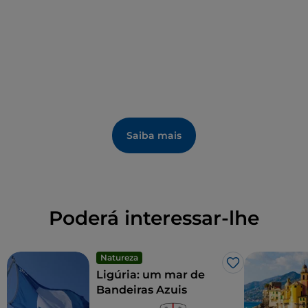
Montallegro,
é "incendiado" num sugestivo jogo de
luzes e fogos de artifício.
Saiba mais
Poderá interessar-lhe
Natureza
Gosto
Ligúria: um mar de
Bandeiras Azuis