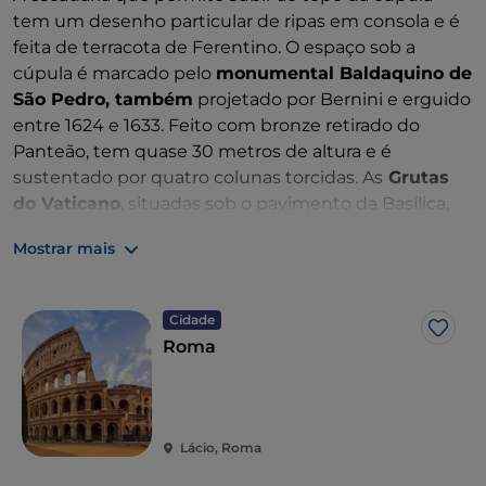
tem um desenho particular de ripas em consola e é
feita de terracota de Ferentino. O espaço sob a
cúpula é marcado pelo
monumental Baldaquino de
São Pedro, também
projetado por Bernini e erguido
entre 1624 e 1633. Feito com bronze retirado do
Panteão, tem quase 30 metros de altura e é
sustentado por quatro colunas torcidas. As
Grutas
do Vaticano
, situadas sob o pavimento da Basílica,
guardam o
Túmulo de Pedro e os túmulos de
Mostrar mais
outros Pontífices
, incluindo o de João Paulo II.
Cidade
Gost
Roma
Lácio, Roma