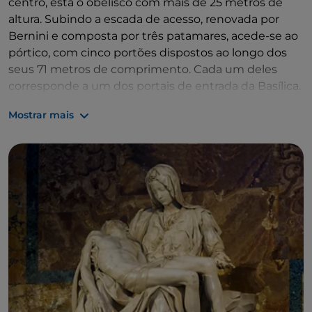
centro, está o obelisco com mais de 25 metros de
altura. Subindo a escada de acesso, renovada por
Bernini e composta por três patamares, acede-se ao
pórtico, com cinco portões dispostos ao longo dos
seus 71 metros de comprimento. Cada um deles
corresponde a um dos portais de entrada da Basílica.
O pórtico e a fachada foram projetados por Carlo
Mostrar mais
Maderno.