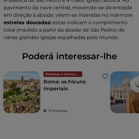
A Basílica de São Pedro é a maior igreja católica. No
pavimento da nave central, movendo-se da entrada
em direção à abside, vêem-se inseridas no mármore
estrelas douradas:
estas indicam o comprimento
total (medido a partir da abside de São Pedro) de
várias grandes igrejas espalhadas pelo mundo.
Poderá interessar-lhe
Museus e monumentos
Gosto
Roma: os Fóruns
Imperiais
3 minutos