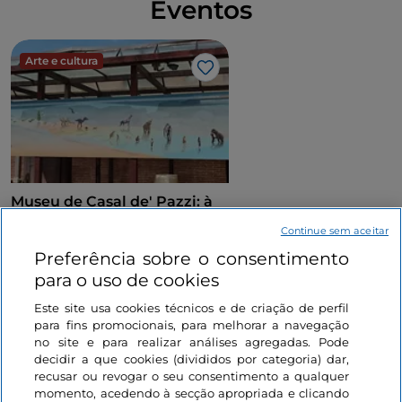
Eventos
Arte e cultura
Gosto
Museu de Casal de' Pazzi: à
descoberta do Pleistoceno
Continue sem aceitar
através de um percurso
Preferência sobre o consentimento
multissensorial
Lácio, Roma
para o uso de cookies
Este site usa cookies técnicos e de criação de perfil
para fins promocionais, para melhorar a navegação
no site e para realizar análises agregadas. Pode
decidir a que cookies (divididos por categoria) dar,
recusar ou revogar o seu consentimento a qualquer
momento, acedendo à secção apropriada e clicando