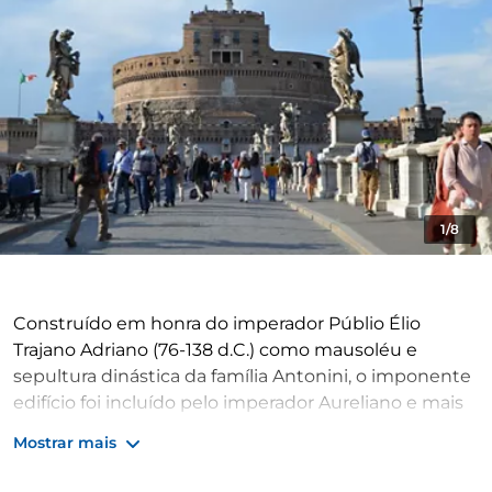
1/8
Construído em honra do imperador Públio Élio
Trajano Adriano (76-138 d.C.) como mausoléu e
sepultura dinástica da família Antonini, o imponente
edifício foi incluído pelo imperador Aureliano e mais
tarde por Honório nas muralhas de Roma,
Mostrar mais
assumindo uma função defensiva. Por esta razão,
desde a antiguidade, as pessoas chamavam-lhe