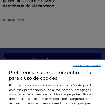
Museu de Casal de' Pazzi: à
descoberta do Pleistoceno
através de um percurso
multissensorial
Lácio, Roma
Informações sobre o site
Continue sem aceitar
Preferência sobre o consentimento
Ligações úteis
para o uso de cookies
Este site usa cookies técnicos e de criação de perfil
Iniciar sessão
para fins promocionais, para melhorar a navegação
no site e para realizar análises agregadas. Pode
Mantenha-se em contacto
decidir a que cookies (divididos por categoria) dar,
recusar ou revogar o seu consentimento a qualquer