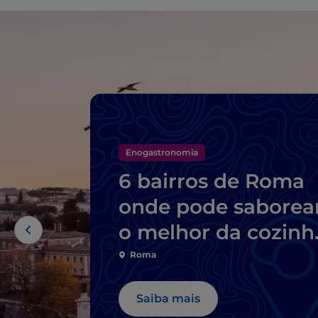
Enogastronomia
6 bairros de Roma
onde pode saborea
o melhor da cozinh
típica
Roma
Saiba mais