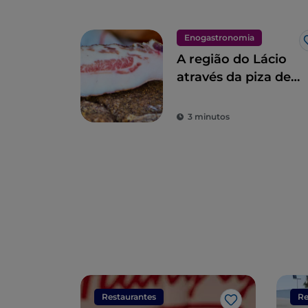
Enogastronomia
A região do Lácio
através da piza de
Gabriele Bonci
3 minutos
Restaurantes
Re
Gosto