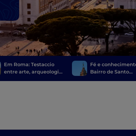
Em Roma: Testaccio
Fé e conheciment
entre arte, arqueologia
Bairro de Santo
e uma comida de rua
Eustáquio
muito romana