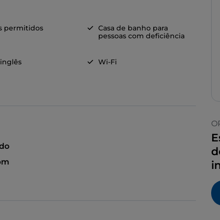
s permitidos
Casa de banho para
pessoas com deficiência
 inglês
Wi-Fi
O
E
ado
d
 pm
i