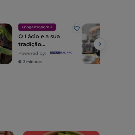
Enogastronomia
Eno
Gosto
O Lácio e a sua
Láci
tradição
maj
gastronómica
cima
Powered by:
popular, uma
alc
3 minutos
2 m
descoberta eterna
IGP