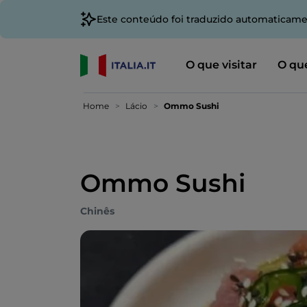
Este conteúdo foi traduzido automaticame
O que visitar
O que
Home
Lácio
Ommo Sushi
Ommo Sushi
Chinês