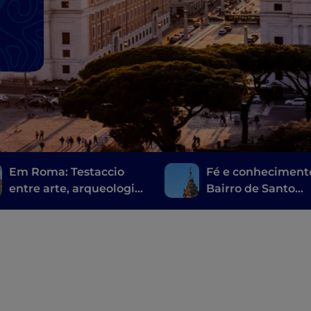
Em Roma: Testaccio
Fé e conheciment
entre arte, arqueologia
Bairro de Santo
e uma comida de rua
Eustáquio
muito romana