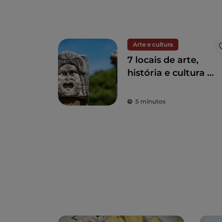
Arte e cultura
7 locais de arte,
história e cultura a
uma hora de Roma
5 minutos