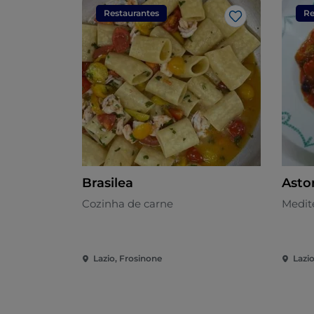
Restaurantes
Re
Gosto
Brasilea
Asto
Cozinha de carne
Medit
Lazio, Frosinone
Lazi