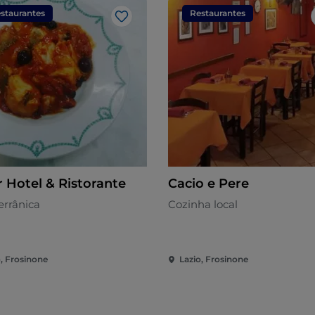
staurantes
Restaurantes
Gosto
r Hotel & Ristorante
Cacio e Pere
errânica
Cozinha local
o, Frosinone
Lazio, Frosinone