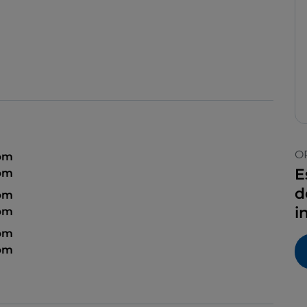
O
 pm
E
 pm
d
 pm
i
 pm
 pm
 pm