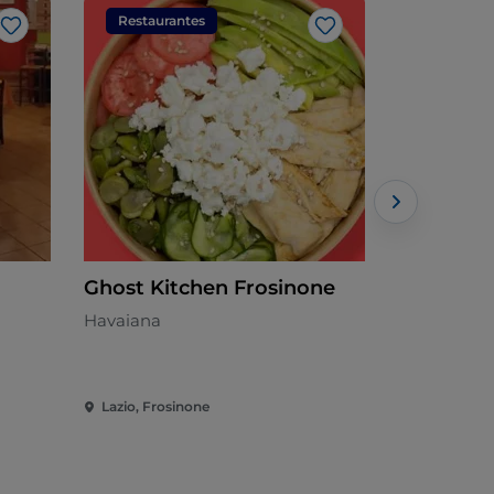
Restaurantes
Restaura
Gosto
Gosto
Ghost Kitchen Frosinone
Elleti Mu
Havaiana
Cozinha de 
Lazio, Frosinone
Lazio, Fros