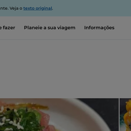
nte. Veja o
texto original
.
 fazer
Planeie a sua viagem
Informações