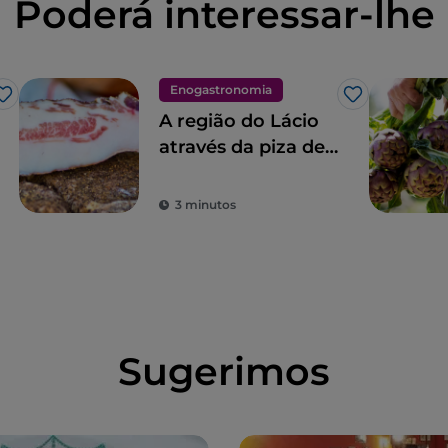
Poderá interessar-lhe
Enogastronomia
Gosto
Gosto
A região do Lácio
através da piza de
Gabriele Bonci
3 minutos
Sugerimos