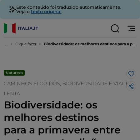
Este conteúdo foi traduzido automaticamente.
Veja o
texto original
.
...
O que fazer
Biodiversidade: os melhores destinos para a primavera entre natureza e tradição
Natureza
Gos
CAMINHOS FLORIDOS, BIODIVERSIDADE E VIAGEM
LENTA
Biodiversidade: os
melhores destinos
para a primavera entre