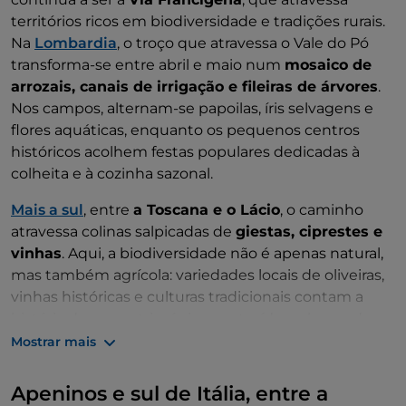
territórios ricos em biodiversidade e tradições rurais.
Na
Lombardia
, o troço que atravessa o Vale do Pó
transforma-se entre abril e maio num
mosaico de
arrozais, canais de irrigação e fileiras de árvores
.
Nos campos, alternam-se papoilas, íris selvagens e
flores aquáticas, enquanto os pequenos centros
históricos acolhem festas populares dedicadas à
colheita e à cozinha sazonal.
Mais a sul
, entre
a Toscana e o Lácio
, o caminho
atravessa colinas salpicadas de
giestas, ciprestes e
vinhas
. Aqui, a biodiversidade não é apenas natural,
mas também agrícola: variedades locais de oliveiras,
vinhas históricas e culturas tradicionais contam a
história de um património construído ao longo do
tempo pelo encontro entre o homem e a paisagem.
Mostrar mais
Apeninos e sul de Itália, entre a