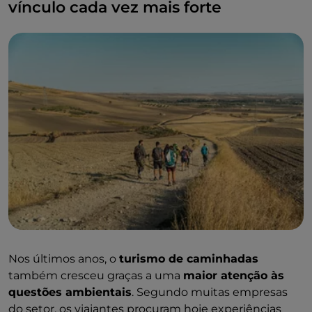
Francigena na Apúlia
vínculo cada vez mais forte
, entre
olivais centenários e
muros de pedra seca
, contam a história de um
delicado equilíbrio entre o homem e o ambiente.
Ao longo destes itinerários, a primavera coincide com
o período das
festas patronais e das celebrações
agrícolas
, ocasiões em que o património natural se
entrelaça com o património gastronómico e cultural.
Nos últimos anos, o
turismo de caminhadas
também cresceu graças a uma
maior atenção às
questões ambientais
. Segundo muitas empresas
do setor, os viajantes procuram hoje experiências