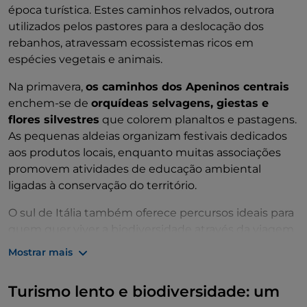
época turística. Estes caminhos relvados, outrora
utilizados pelos pastores para a deslocação dos
rebanhos, atravessam ecossistemas ricos em
espécies vegetais e animais.
Na primavera,
os caminhos dos Apeninos centrais
enchem-se de
orquídeas selvagens, giestas e
flores silvestres
que colorem planaltos e pastagens.
As pequenas aldeias organizam festivais dedicados
aos produtos locais, enquanto muitas associações
promovem atividades de educação ambiental
ligadas à conservação do território.
O sul de Itália também oferece percursos ideais para
quem quer viver a biodiversidade através da viagem
lenta. Na
Sicília
, os
trilhos das Madonias e do Etna
Mostrar mais
atravessam paisagens dominadas por giestas, figos
da Índia e pomares de citrinos em flor. Mais a sul, por
Turismo lento e biodiversidade: um
outro lado, os caminhos rurais, incluindo a
Via