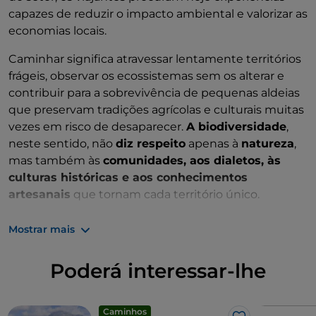
capazes de reduzir o impacto ambiental e valorizar as
economias locais.
Caminhar significa atravessar lentamente territórios
frágeis, observar os ecossistemas sem os alterar e
contribuir para a sobrevivência de pequenas aldeias
que preservam tradições agrícolas e culturais muitas
vezes em risco de desaparecer.
A biodiversidade
,
neste sentido, não
diz respeito
apenas à
natureza
,
mas também às
comunidades, aos dialetos, às
culturas históricas e aos conhecimentos
artesanais
que tornam cada território único.
Na primavera europeia, os caminhos floridos
Mostrar mais
representam uma forma diferente de habitar a
paisagem, redescobrindo o
valor da lentidão
e do
Poderá interessar-lhe
equilíbrio entre o homem e a natureza
.
Caminhos