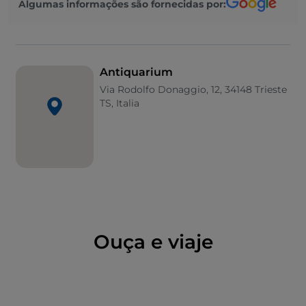
Algumas informações são fornecidas por:
encontrado após a pesquisa. Ao longo do curso do
aqueduto, foram também identificados os restos de
uma vila romana.
Antiquarium
Via Rodolfo Donaggio, 12, 34148 Trieste
TS, Italia
Ouça e viaje