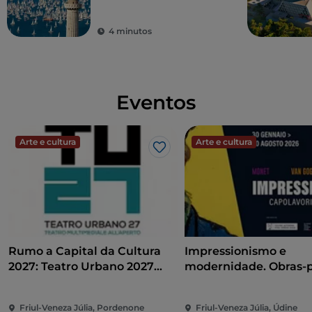
internacional
4 minutos
Eventos
Arte e cultura
Arte e cultura
Gosto
Rumo a Capital da Cultura
Impressionismo e
2027: Teatro Urbano 2027
modernidade. Obras-
(TU27)
do Museu de Arte de
Winterthur
Friul-Veneza Júlia, Pordenone
Friul-Veneza Júlia, Údine