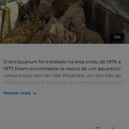
1/10
O Antiquarium foi instalado na área onde, de 1976 a
1977, foram encontrados os restos de um aqueduto
romano que vem do Vale Rosandra, um dos três da
cidade romana de Tergeste, que remonta ao século I
d.C. Nele está preservada uma secção do canal
Mostrar mais
originalmente subterrâneo, com um revestimento
interno em opus signinum que o tornava
impermeável. Dentro do Antiquarium é possível ver
um segmento do duto, um dos cinco poços de
inspeção na abóbada, e o material arqueológico