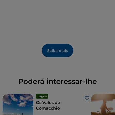
1989, mas também ciclos de
conferências
e
publicações
.
Saiba mais
Poderá interessar-lhe
Lagos
Gosto
Os Vales de
Comacchio