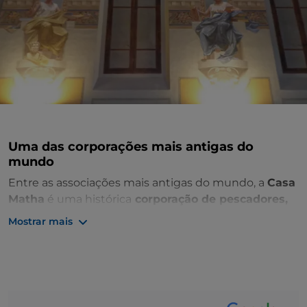
Uma das corporações mais antigas do
mundo
Entre as associações mais antigas do mundo, a
Casa
Matha
é uma histórica
corporação de pescadores,
bem como uma famosa instituição cultural de
Mostrar mais
Ravena
. Também conhecida como
Schola
piscatorum Patoreno
, de que há testemunho pela
primeira vez num
documento de 12 de abril de 943
,
reunia pescadores e peixeiros que exerciam a sua
atividade no Badoreno, um dos dois braços do Pó