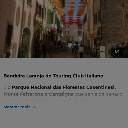
1/4
Bandeira Laranja do Touring Club Italiano
É o
Parque Nacional das Florestas Casentinesi,
Monte Falterona e Campigna
que serve de cenário
a
Bagno di Romagna
, no Valle del Savio, entre
Mostrar mais
florestas centenárias, montanhas, lagos, campos
onde o trabalho do homem é evidente e vales mais
solitários e intocados. Para descobrir este território,