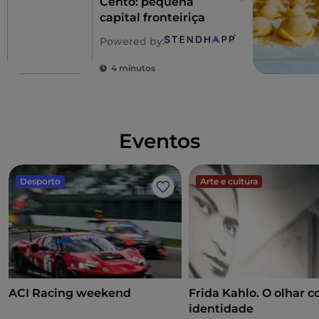
Cento: pequena
capital fronteiriça
Powered by:
4 minutos
Eventos
Desporto
Arte e cultura
Gosto
ACI Racing weekend
Frida Kahlo. O olhar 
identidade