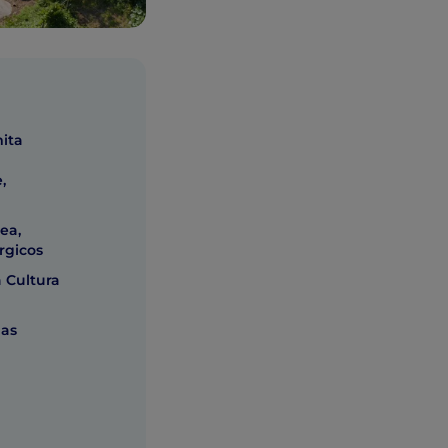
mita
,
ea,
rgicos
a Cultura
nas