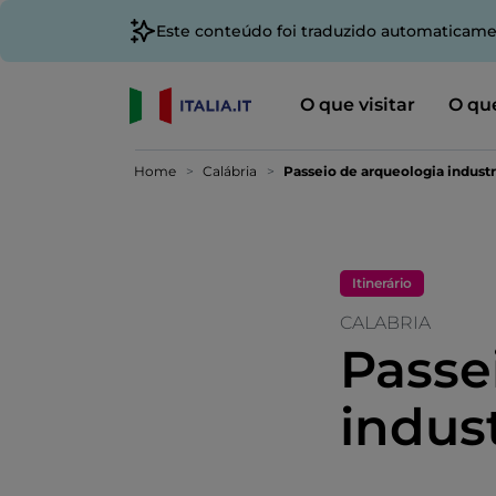
Este conteúdo foi traduzido automaticame
O que visitar
O que
Home
Calábria
Passeio de arqueologia industr
Itinerário
CALABRIA
Passe
indust