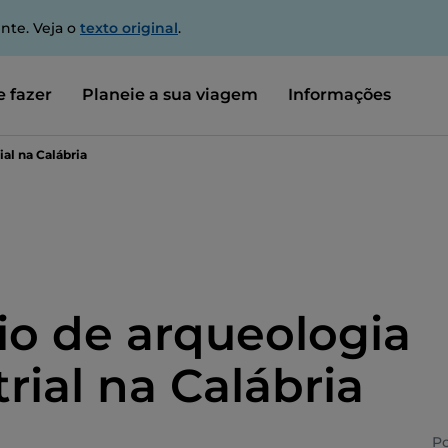
nte. Veja o
texto original
.
 fazer
Planeie a sua viagem
Informações
ial na Calábria
io de arqueologia
rial na Calábria
P