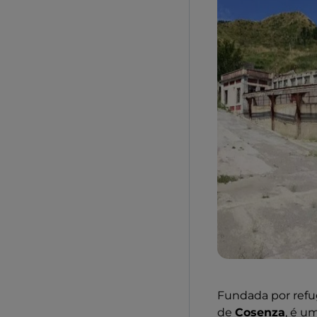
Fundada por refu
de
Cosenza
, é u