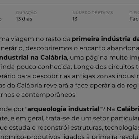
DURAÇÃO
NÚMERO DE ETAPAS
DIF
o
13 dias
13
Fáci
uma viagem no rasto da
primeira indústria d
tinerário, descobriremos o encanto abandon
ndustrial na Calábria
, uma página muito im
ainda pouco conhecida. Longe dos circuitos t
erário para descobrir as antigas zonas industri
as da Calábria revelará a face operária da reg
rnos e contemporâneos.
nde por "
arqueologia industrial
"? Na
Calábr
e, e em geral, trata-se de um setor particula
e estuda e reconstrói estruturas, tecnologias
nómico-produtivos ligados à primeira revoluç