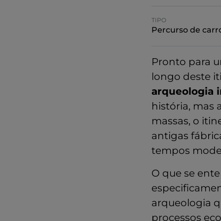
TIPO
Percurso de carr
Pronto para 
longo deste i
arqueologia i
história, mas 
massas, o itin
antigas fábric
tempos mode
O que se ente
especificament
arqueologia qu
processos eco