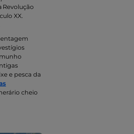
ra Revolução
culo XX.
.
centagem
estígios
temunho
ntigas
eixe e pesca da
as
nerário cheio