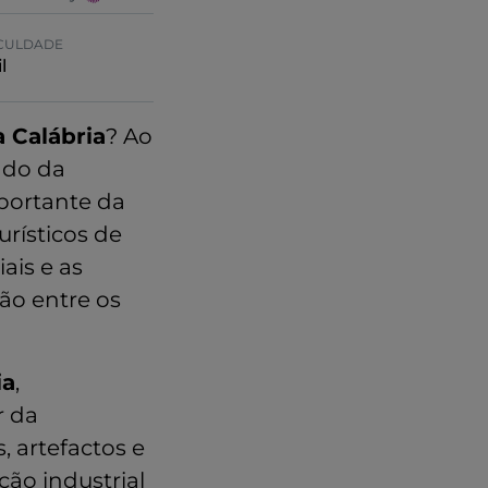
ICULDADE
l
a Calábria
? Ao
ado da
portante da
urísticos de
ais e as
ião entre os
ia
,
r da
, artefactos e
ão industrial