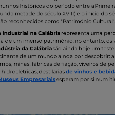
emunhos históricos do período entre a Primei
gunda metade do século XVIII) e o início do sé
são reconhecidos como "Património Cultural"
 industrial na Calábria
representa uma per
 de um imenso património, no entanto, os v
ndústria da Calábria
são ainda hoje um tes
scinante de um mundo ainda por descobrir: a
ornos, minas, fábricas de fiação, viveiros de p
hidroelétricas, destilarias
de vinhos e bebid
 Museus Empresariais
esperam por si num iti