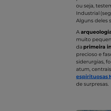
ou seja, test
Industrial (se
Alguns deles 
A
arqueologia
muito pequena
da
primeira i
precioso e fa
siderurgias, f
atum, centrais 
espirituosas
de surpresas.