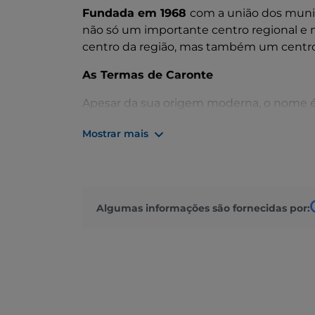
Fundada em 1968
com a união dos muni
não só um importante centro regional e na
centro da região, mas também um centro 
As Termas de Caronte
Apesar da sua origem moderna, o nome é 
comunidade política registada neste terri
Mostrar mais
histórica.
As Termas, por outro lado, referem-se a u
Caronte
, conhecidas desde a época ro
nascentes
que estão situadas nas enco
combinadas com a corrente do rio Bagni, 
Algumas informações são fornecidas por:
mais elevada atinge 39 °C, daí o nome Ca
Um mergulho na
gurna
A estação termal merece uma visita, nem
enquadramento. Está localizada perto d
mediterrânico.