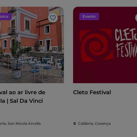
8 causou grandes danos à estrutura, mas ao
 que a povoam.
sica
Evento
Gosto
s fadas
: ao cair da noite, estas criaturas deixavam
antiga casa senhorial até ao curso do ribeiro de
 dez minutos ao longo da Via SS Salvatore e a Via
co II
: no antebraço direito do rei repousa um
ável pela introdução da falcoaria em Itália, sabia?)
ano
preserva a história da diocese desde o século
sde paramentos sagrados a relicários.
val ao ar livre de
Cleto Festival
la | Sal Da Vinci
trimónio
rico de Lamezia Terme,
não pode perder a
Casa
Campanella e alberga mais de
2500 volumes
ria, San Nicola Arcella
Calábria, Cosença
Há também manuscritos gregos e latinos. Trata-se
 que inclui livros de teologia, filosofia,