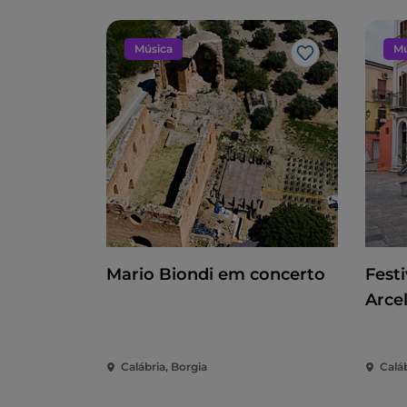
uma pequena varanda, o terramoto de 163
mesmo tempo contribuiu para as lendas
Música
Mú
Gosto
Uma das mais evocativas é a da
gruta da
a sua morada e vagueavam pelas ruínas da 
Canne, para colher bagas e flores.
Depois de ver o castelo, dê um passeio de
Garibaldi em direção à
estátua de Frederi
falcão que acaba de pousar (ele foi respons
enquanto olha para o castelo.
Não muito longe daqui, o
Museu Dioces
XV até ao século XX. As exposições vão de
Mario Biondi em concerto
Festi
Arcel
A Casa do Livro Antigo, um enorme pa
Durante o seu passeio pelo
centro histó
do Livro Antigo
: está situada na Praça 
Calábria, Borgia
Caláb
impressos desde o início do século XVI. 
de uma coleção verdadeiramente importante,