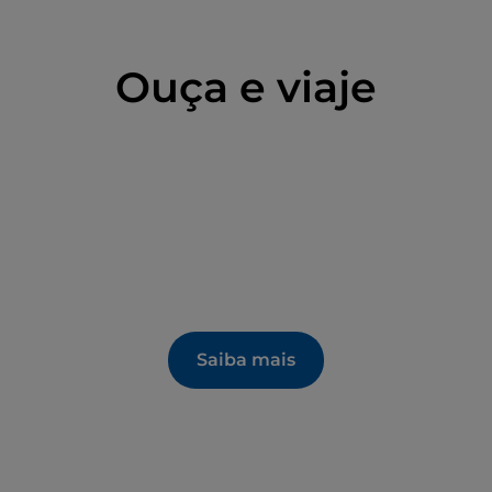
ao bem-estar
de que pode usufruir está a
gurna
,
o gratuito durante todo o ano. Não fique muito
Ouça e viaje
ste lugar no plural: é apenas porque costumava
os benefícios das águas sulfurosas e da lama: a
 atual Lamezia Terme foram descobertos em
área de Sant'Eufemia Vetere, que mais tarde
ndres, que ainda hoje as conserva.
uro de Santa Eufémia
, foi a primeira de uma
onfirmou o antigo povoamento de
Terina.
No
Saiba mais
a pesquisa sistemática que permitiu identificar
 qual conhecemos atualmente um bairro
elos que definem uma malha urbana regular.
se-ia do prolongamento de uma estrutura pré-