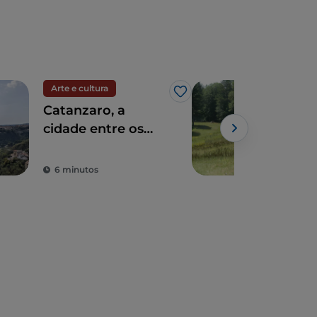
Arte e cultura
Cam
Gosto
Catanzaro, a
Tril
cidade entre os
Zag
dois mares
6 minutos
1 m