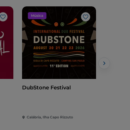
Música
Evento
Gosto
Gosto
DubStone Festival
Margini F
Calábria, Ilha Capo Rizzuto
Calábria, P