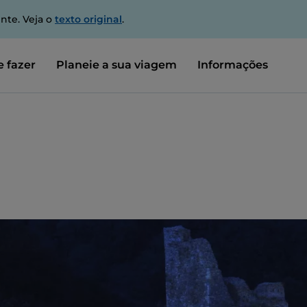
nte. Veja o
texto original
.
 fazer
Planeie a sua viagem
Informações