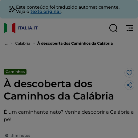
Este conteúdo foi traduzido automaticamente.
Veja o
texto original
.
...
Calábria
À descoberta dos Caminhos da Calábria
Caminhos
Gos
À descoberta dos
Caminhos da Calábria
É um caminhante nato? Venha descobrir a Calábria a
pé!
5 minutos