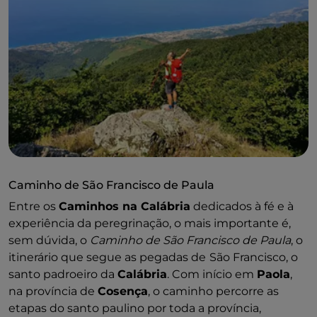
em 8 etapas, que combina história, cultura e
espiritualidade.
Caminho da Magna Grécia
Entre os
Caminhos da Calábria
que visam
redescobrir o património histórico e arqueológico da
região, o
Caminho da Magna Grécia
está estruturado
como um circuito em «anel», que parte de
Crotone
e
regressa à cidade após 14 etapas repletas de
atrações arqueológicas, a começar pelo
Parque
Arqueológico Nacional de Capo Colonna
, por locais
Caminho de São Francisco de Paula
históricos e naturais e por locais ligados à figura
Entre os
Caminhos na Calábria
dedicados à fé e à
emblemática de Pitágoras.
experiência da peregrinação, o mais importante é,
Caminho do Bandido
sem dúvida, o
Caminho de São Francisco de Paula
, o
Percorra a história do banditismo
itinerário que segue as pegadas de
São Francisco, o
na
Calábria
seguindo os passos do famoso bandido
santo padroeiro da
Calábria
. Com início em
Paola
,
Musolino: o
Caminho do Bandido
é o itinerário que
na província de
Cosença
, o caminho percorre as
liga o
Parque Nacional de Aspromonte
(RC)
etapas do santo paulino por toda a província,