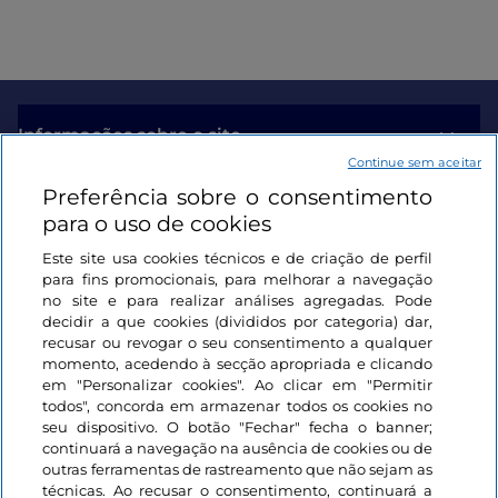
Caminho de São Tiago Maior
Também conhecido como
Via Jacopea
na
Calábria
,
o
Caminho de São Tiago Maior
é um percurso
histórico e simbólico que atravessa vários locais de
Informações sobre o site
devoção a São Tiago Maior, Apóstolo. Começa
Continue sem aceitar
em
Fuscaldo
(CS) e termina em
Cicala
(CZ), num
Preferência sobre o consentimento
Ligações úteis
total de 141 km divididos em 9 etapas e duas
para o uso de cookies
províncias.
Este site usa cookies técnicos e de criação de perfil
Iniciar sessão
Caminho dos Frades Santos
para fins promocionais, para melhorar a navegação
no site e para realizar análises agregadas. Pode
Pequena peregrinação religiosa em 3 etapas,
Mantenha-se em contacto
decidir a que cookies (divididos por categoria) dar,
o
Caminho dos Frades Santos
faz parte
recusar ou revogar o seu consentimento a qualquer
dos
Caminhos da Calábria
dedicados a figuras de
momento, acedendo à secção apropriada e clicando
em "Personalizar cookies". Ao clicar em "Permitir
santos locais pelos quais as comunidades nutrem
todos", concorda em armazenar todos os cookies no
grande devoção. É o caso de
Santo Humilde
seu dispositivo. O botão "Fechar" fecha o banner;
de
Bisignano
, que passa por dois importantes locais
continuará a navegação na ausência de cookies ou de
de fé no território do município: o
Santuário de Santo
outras ferramentas de rastreamento que não sejam as
técnicas. Ao recusar o consentimento, continuará a
Humilde
e a
Gruta da Oração
, imersos na vegetação e