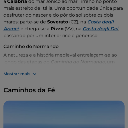
a
Calábria
do mar Jónico ao mar Tirreno no ponto
mais estreito de Itália. Uma oportunidade única para
desfrutar do nascer e do pôr do sol sobre os dois
mares: parte-se de
Soverato
(CZ), na
Costa degli
Aranci
, e chega-se a
Pizzo
(VV), na
Costa degli Dei
,
passando por um interior rico e generoso.
Caminho do Normando
A natureza e a história medieval entrelaçam-se ao
longo das etapas do
Caminho do Normando
, um
dos
Caminhos da Calábria
mais fascinantes para os
Mostrar mais
amantes da história do sul de Itália: ligado à figura do
Grão-Conde Rogério II da
Calábria
, pertencente à
Caminhos da Fé
família real de Altavilla, o
Caminho do
Normando
atravessa as províncias de
Vibo
Valentia
e
Régio da Calábria
, passando pelo
Parque
Regional de Serre
e ligando a cidade normanda
de
Mileto
, sede da corte da época, à
de
Monasterace
. Um itinerário de 141 km, dividido