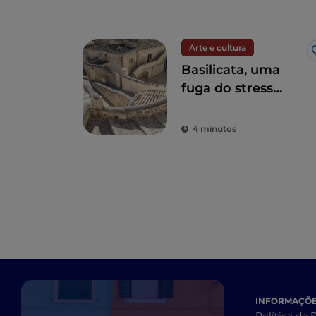
Arte e cultura
Basilicata, uma
fuga do stress
diário para
redescobrir a
4 minutos
beleza
INFORMAÇÕES