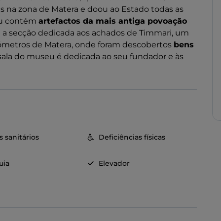
s na zona de Matera e doou ao Estado todas as
eu contém
artefactos da mais antiga povoação
 é a secção dedicada aos achados de Timmari, um
ómetros de Matera, onde foram descobertos
bens
sala do museu é dedicada ao seu fundador e às
s sanitários
Deficiências físicas
uia
Elevador