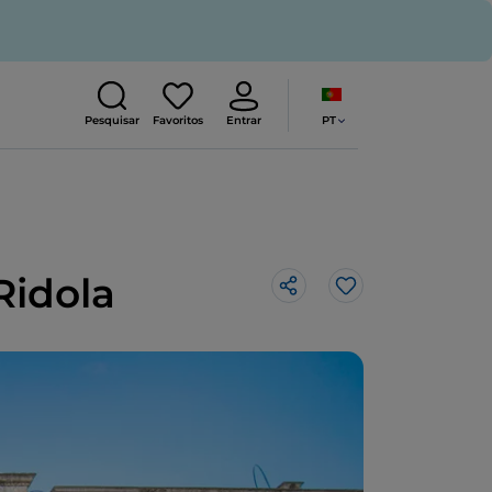
PT
Pesquisar
Favoritos
Entrar
Ridola
Gosto