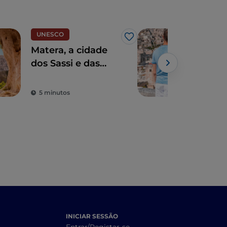
UNESCO
Cida
Gosto
Matera, a cidade
Pon
dos Sassi e das
pan
igrejas rupestres
Mat
Património da
vist
5 minutos
4 m
UNESCO
dos 
INICIAR SESSÃO