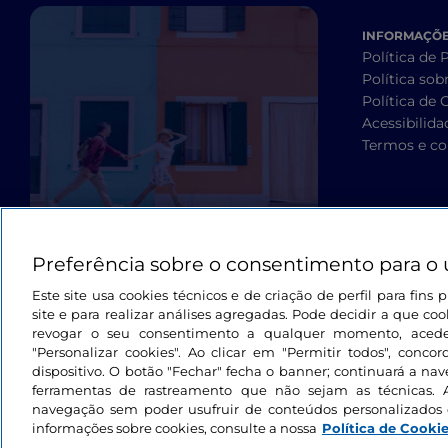
INFORMAÇÕES
Política de 
Política sob
Política de 
Acessibilida
Termos e co
Preferência sobre o consentimento para o 
Este site usa cookies técnicos e de criação de perfil para fin
site e para realizar análises agregadas. Pode decidir a que cook
revogar o seu consentimento a qualquer momento, aced
"Personalizar cookies". Ao clicar em "Permitir todos", con
dispositivo. O botão "Fechar" fecha o banner; continuará a na
ferramentas de rastreamento que não sejam as técnicas. 
navegação sem poder usufruir de conteúdos personalizados 
informações sobre cookies, consulte a nossa
Política de Cooki