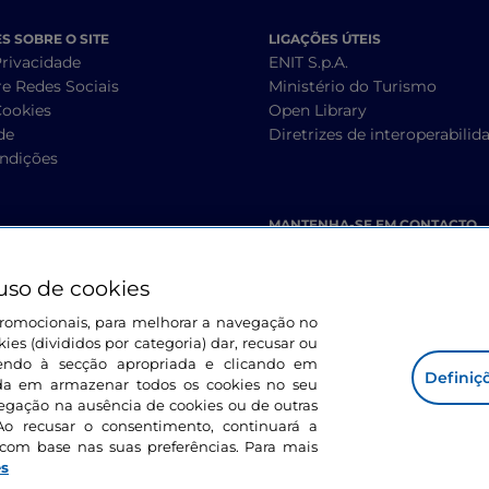
 SOBRE O SITE
LIGAÇÕES ÚTEIS
Privacidade
ENIT S.p.A.
re Redes Sociais
Ministério do Turismo
Cookies
Open Library
de
Diretrizes de interoperabilid
ndições
MANTENHA-SE EM CONTACTO
uso de cookies
s promocionais, para melhorar a navegação no
ies (divididos por categoria) dar, recusar ou
endo à secção apropriada e clicando em
Definiç
corda em armazenar todos os cookies no seu
vegação na ausência de cookies ou de outras
Ao recusar o consentimento, continuará a
com base nas suas preferências. Para mais
es