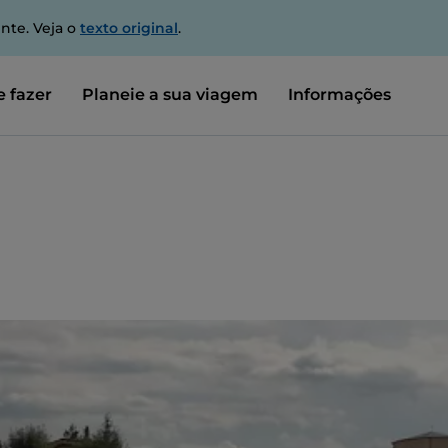
nte. Veja o
texto original
.
 fazer
Planeie a sua viagem
Informações