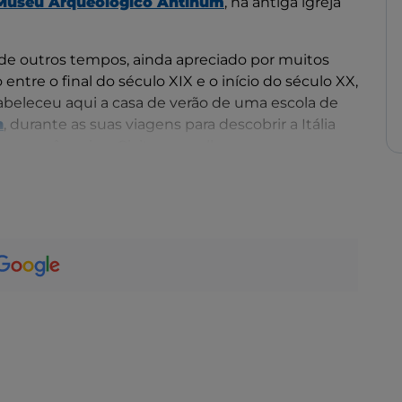
Museu Arqueológico Antinum
, na antiga igreja
o de outros tempos, ainda apreciado por muitos
ntre o final do século XIX e o início do século XX,
beleceu aqui a casa de verão de uma escola de
n
, durante as suas viagens para descobrir a Itália
marquês veio a Civita e escolheu-a como sua
vidado da família Cerroni, passava o verão aqui,
norária.
artistas, recordamos a estadia de Edward Lear em
Enrik Olrik.