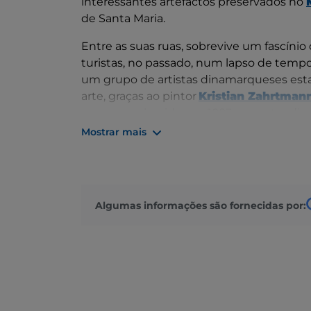
interessantes artefactos preservados no
de Santa Maria.
Entre as suas ruas, sobrevive um fascíni
turistas, no passado, num lapso de tempo e
um grupo de artistas dinamarqueses esta
arte, graças ao pintor
Kristian Zahrtman
menos conhecida, em 1883, o mestre dina
segunda casa. Todos os anos, até 1911, con
Mostrar mais
em 1902, foi-lhe concedida a cidadania ho
A pequena aldeia já tinha atraído outros 
1843 e, em 1877, a do pintor dinamarquês 
Algumas informações são fornecidas por: