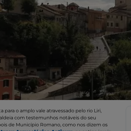
 para o amplo vale atravessado pelo rio Liri,
 aldeia com testemunhos notáveis do seu
depois de Município Romano, como nos dizem os