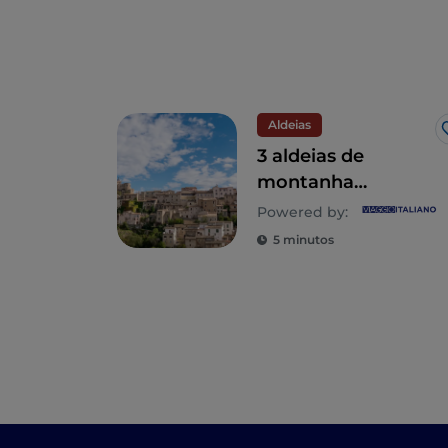
Aldeias
3 aldeias de
montanha
escondidas para
Powered by:
descobrir em
5 minutos
Abruzo