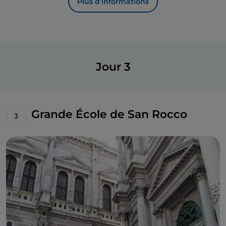
Plus d’informations
qui ne convient guère à une vision stéréotypée du
Paradis. Parmi les personnages reconnaissables,
nous trouvons les
évangélistes
, les
apôtres
,
Abraham et Isaac
,
Moïse
et le roi
David
, mais aussi
d'innombrables martyrs reconnaissables aux
Jour 3
branches de palmier, des prophètes et des docteurs
de l'Église. Après avoir admiré les autres peintures
du Tintoret conservées au Palais des Doges, avant de
vous rendre à la Scuola Grande di S. Rocco, prenez un
Grande École de San Rocco
moment pour entrer également dans la
bibliothèque nationale Marciana
et dans
l' église S.
Stefano
,
où sont conservés d'autres chefs-d'œuvre
de l'artiste.