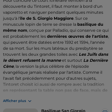
Pour conclure ce court itinéraire vénitien à la
découverte du Tintoret, il faut monter à bord d'un
vaporetto et naviguer pendant quelques minutes
jusqu'à l'
île de S. Giorgio Maggiore
. Sur ce
minuscule lopin de terre se dresse la
basilique du
même nom
, conçue par Palladio, qui conserve ce qui
est probablement les
dernières œuvres de l'artiste
,
qui peuvent être datées entre 1592 et 1594, l'année
de sa mort. Sur les murs latéraux du presbytère se
trouvent les deux grandes toiles avec
Les Juifs dans
le désert refusent la manne
et surtout
La Dernière
Cène
, la version la plus célèbre de l'épisode
évangélique jamais réalisée par l'artiste. Comme il
l'avait fait précédemment pour d'autres sujets,
Tintoret choisit ici aussi de rompre avec la tradition
en représentant la table non pas de face, mais de
manière
décentrée
et oblique, afin de donner plus
Afficher plus
de profondeur à la scène.
Le dîner se déroule dans
un contexte humble et quotidien, une
taverne
Basilique San Giorgio