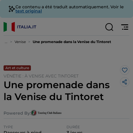
Ce contenu a été traduit automatiquement. Voir le
text original
...
Venise
Une promenade dans la Venise du Tintoret
Art et culture
J’a
VÉNÉTIE : À VENISE AVEC TINTORET
Une promenade dans
la Venise du Tintoret
Powered By:
TYPE
DURÉE
Parcours à pied
3 jours