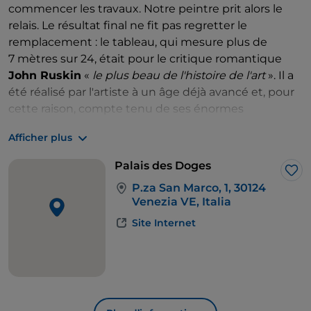
commencer les travaux. Notre peintre prit alors le
relais. Le résultat final ne fit pas regretter le
remplacement : le tableau, qui mesure plus de
7 mètres sur 24, était pour le critique romantique
John Ruskin
«
le plus beau de l'histoire de l'art
». Il a
été réalisé par l'artiste à un âge déjà avancé et, pour
cette raison, compte tenu de ses énormes
dimensions, il a demandé la collaboration de son
fils
Afficher plus
Domenico
, peintre à son tour. Les plus de
500 figures
représentées se pressent sur la toile (ou
Palais des Doges
plutôt, sur plusieurs toiles cousues ensemble) créant
J’a
P.za San Marco, 1, 30124
une impression de chaos
dramatique
dominée par
Venezia VE, Italia
la
lumière
qui enveloppe les deux protagonistes,
Site Internet
Jésus et Marie. La lumière du Saint-Esprit descend
vers le
trône du doge
, situé sous le tableau,
indiquant la faveur accordée par Dieu au
gouvernement de la Sérénissime. Dans cette œuvre,
le
pathos du Tintoret atteint son apogée, avec ses
clair-obscurs caractéristiques et sa palette sombre,