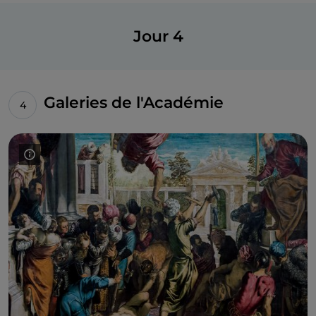
église adjacente de San Rocco
, qui appartient
également à la Grande École. Les toiles avec les
Jour 4
histoires de Saint-Roch
dans le presbytère
présentent des clair-obscurs nocturnes audacieux et
la première représentation de la peste dans l'art
vénitien, tandis que dans la nef se trouvent un
Galeries de l'Académie
Christ agité qui guérit le paralytique
et les portes
de l'ancien orgue, avec une
Annonciation
et un
Saint-Roch présenté au pape
.