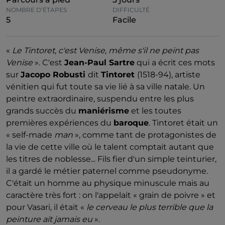
NOMBRE D’ÉTAPES
DIFFICULTÉ
5
Facile
«
Le Tintoret, c'est Venise, même s'il ne peint pas
Venise
». C'est
Jean-Paul Sartre
qui a écrit ces mots
sur
Jacopo Robusti
dit
Tintoret
(1518-94), artiste
vénitien qui fut toute sa vie lié à sa ville natale. Un
peintre extraordinaire, suspendu entre les plus
grands succès du
maniérisme
et les toutes
premières expériences du
baroque
. Tintoret était un
« self-made
man
», comme tant de protagonistes de
la vie de cette ville où le talent comptait autant que
les titres de noblesse... Fils fier d'un simple teinturier,
il a gardé le métier paternel comme pseudonyme.
C'était un homme au physique minuscule mais au
caractère très fort : on l'appelait « grain de poivre » et
pour
Vasari, il était «
le cerveau le plus terrible que la
peinture ait jamais eu
».