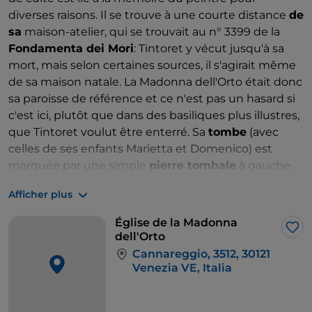
diverses raisons. Il se trouve à une courte distance
de
sa
maison-atelier, qui se trouvait au n° 3399 de la
Fondamenta dei Mori
: Tintoret y vécut jusqu'à sa
mort, mais selon certaines sources, il s'agirait même
de sa maison natale. La Madonna dell'Orto était donc
sa paroisse de référence et ce n'est pas un hasard si
c'est ici, plutôt que dans des basiliques plus illustres,
que Tintoret voulut être enterré. Sa
tombe
(avec
celles de ses enfants Marietta et Domenico) est
marquée par une simple
pierre tombale
à gauche
de l'abside. Le lien affectif avec cette église est
Afficher plus
attesté par plusieurs œuvres splendides, à
commencer par celles qui décorent le presbytère :
Église de la Madonna
dans les pointes de l'abside apparaissent les
Vertus
J’a
dell'Orto
peintes presque en monochrome, tandis que sur les
Cannareggio, 3512, 30121
murs latéraux deux toiles monumentales (vers 1563)
Venezia VE, Italia
de 14 mètres de haut représentent l'
Adoration du
veau d'or
et le
Jugement dernier
, dans lesquelles