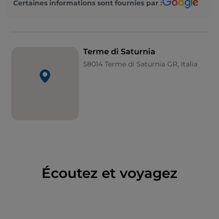
Certaines informations sont fournies par :
où vous pourrez vous faire dorloter entre bains à
remous, parcours vasculaires, bains de boue et
sauna. Si vous préférez une expérience moins
somptueuse mais plus authentique, plongez dans
Terme di Saturnia
les piscines naturelles des
Cascades du Moulin
.
58014 Terme di Saturnia GR, Italia
Cette zone thermale, entièrement gratuite, se
compose d'une série de petites cascades qui, au
cours des siècles, ont formé de nombreuses piscines
calcaires où vous pourrez vous baigner 24 heures
sur 24. Ici, il n'y a pas de vestiaires, de douches
publiques ou de toilettes, mais la détente est
assurée.
L'eau de Terme di Saturnia et des Cascades du
Moulin a une température de 37,5 degrés, parfaite
Écoutez et voyagez
pour une visite même en hiver.