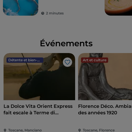
2 minutes
Événements
Détente et bien-être
Art et culture
J’aime
La Dolce Vita Orient Express
Florence Déco. Ambi
fait escale à Terme di
des années 1920
Saturnia
Toscane, Manciano
Toscane, Florence