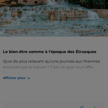
Le bien-être comme à l'époque des Étrusques
Quoi de plus relaxant qu'une journée aux thermes
entourés par la nature ? C'est ce que vous offre
Terme di Saturnia
, un lieu magique aux portes de
Afficher plus
Grosseto. Les propriétés de l'eau thermale qui jaillit
du cœur de la Maremme sont connues depuis
l'époque des Étrusques.
Vous pouvez profiter de tout le confort du
parc
thermal de Saturnia
, moyennant un supplément,