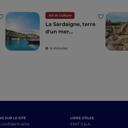
Art et culture
J’aime
J’aime
La Sardaigne, terre
d'un mer
émeraude, de
nuraghes et de
6 minutes
traditions
millénaires
S SUR LE SITE
LIENS UTILES
 confidentialité
ENIT S.p.A.