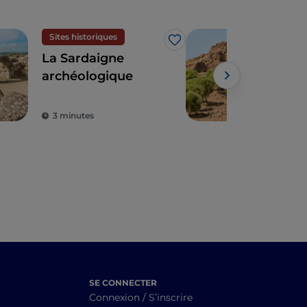
Sites historiques
Site
J’aime
La Sardaigne
Le 
archéologique
en S
déc
tom
3 minutes
3 m
dan
SE CONNECTER
Connexion / S’inscrire