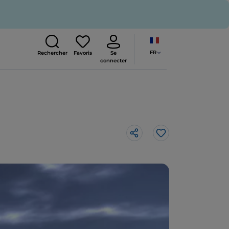
FR
Rechercher
Favoris
Se
connecter
J’aime