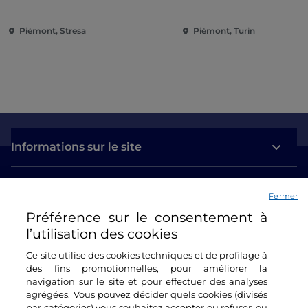
îles Borromées et de la Villa
Renaissance
Taranto
Piémont, Stresa
Piémont, Turin
Informations sur le site
Liens utiles
Fermer
Préférence sur le consentement à
Se connecter
l’utilisation des cookies
Suivez-nous
Ce site utilise des cookies techniques et de profilage à
des fins promotionnelles, pour améliorer la
navigation sur le site et pour effectuer des analyses
agrégées. Vous pouvez décider quels cookies (divisés
par catégories) vous souhaitez accepter ou refuser, ou