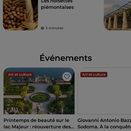
Les noisettes
piémontaises
3 minutes
Événements
Art et culture
Art et culture
J’aime
Printemps de beauté sur le
Giovanni Antonio Bazzi
lac Majeur : réouverture des
Sodoma. À la conquête