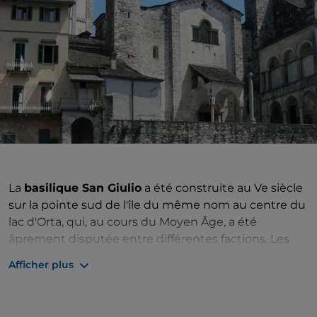
La
basilique San Giulio
a été construite au Ve siècle
sur la pointe sud de l'île du même nom au centre du
lac d'Orta, qui, au cours du Moyen Âge, a été
âprement disputée entre différentes factions. Les
conséquences des batailles et des sièges se sont
Afficher plus
également répercutées lourdement sur la basilique,
qui, après plusieurs reconstructions, a atteint son
implantation actuelle entre le XIe et le XIIIe siècle.