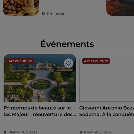
3 minutes
Événements
Art et culture
Art et culture
J’aime
Printemps de beauté sur le
Giovanni Antonio Bazzi
lac Majeur : réouverture des
Sodoma. À la conquête
îles Borromées et de la Villa
Renaissance
Taranto
Piémont, Stresa
Piémont, Turin