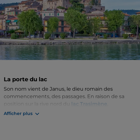
La porte du lac
Son nom vient de Janus, le dieu romain des
commencements, des passages. En raison de sa
position sur la rive nord du
lac Trasimène
,
Passignano
a toujours été un passage obligé pour
Afficher plus
ceux qui se déplaçaient entre l'Ombrie et la Toscane.
Les Étrusques, les Romains et les troupes du
Carthaginois Hannibal s'y arrêtèrent.