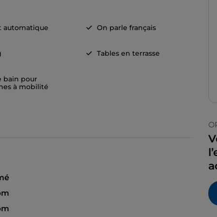
t automatique
On parle français
g
Tables en terrasse
e bain pour
nes à mobilité
O
V
l
a
mé
 pm
 pm