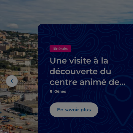
Itinéraire
Une visite à la
découverte du
centre animé de
Gênes
Gênes
En savoir plus