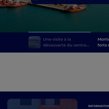
Une visite à la
Monte
découverte du centre
forts
animé de Gênes
INFORMATION