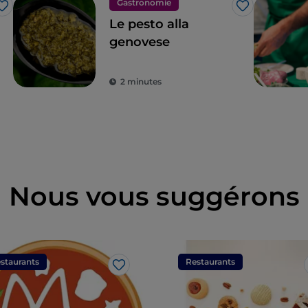
Gastronomie
J’aime
J’aime
Le pesto alla
genovese
2 minutes
Nous vous suggérons
staurants
Restaurants
J’aime