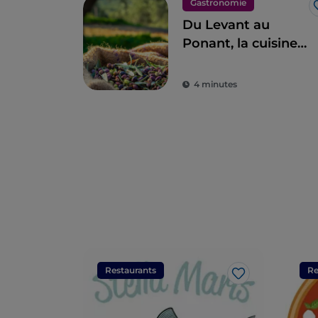
Gastronomie
Du Levant au
Ponant, la cuisine
ligure en 11 étapes
4 minutes
Restaurants
Re
J’aime