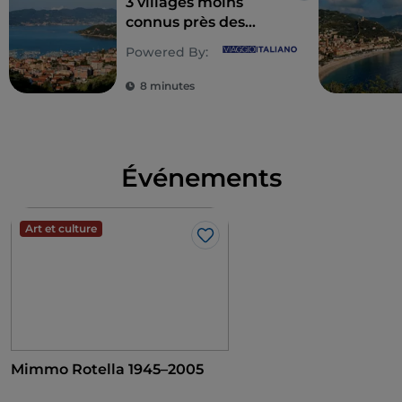
3 villages moins
connus près des
Cinque Terre, en
Powered By:
Ligurie du Levant
8 minutes
Événements
Art et culture
J’aime
Mimmo Rotella 1945–2005