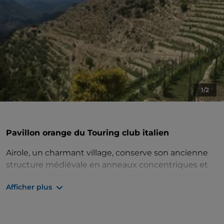
1/2
Pavillon orange du Touring club italien
Airole, un charmant village, conserve son ancienne
structure médiévale en anneaux concentriques et
un centre historique avec des maisons adossées les
Afficher plus
unes aux autres et donnant sur les carruggi, des
ruelles étroites qui mènent à la place principale, où
domine l'
église paroissiale baroque des Saints-