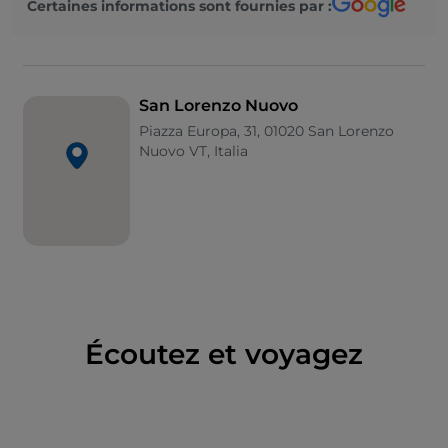
Certaines informations sont fournies par :
toute la place.
Des Étrusques à la reconstruction du XVIIIᵉ siècle
Le site ancien était occupé par les Étrusques dès 770
San Lorenzo Nuovo
av. J.-C., et la via Cassia lui assura pendant des siècles
Piazza Europa, 31, 01020 San Lorenzo
une importance stratégique, alimentant des conflits
Nuovo VT, Italia
constants entre seigneurs locaux et pouvoir
ecclésiastique. En 1774, la décision fut prise de le
reconstruire. Le centre conserve encore aujourd’hui
son organisation d’origine, avec la grande Piazza
Europa, de forme octogonale, qui est dominée par la
collégiale Saint-Laurent-Martyr.
À voir
Écoutez et voyagez
L'Église collégiale Saint-Laurent-Martyr, à nef unique,
conserve un crucifix en bois du XIIᵉ siècle et deux
toiles de Jacopo Zucchi. L’église rurale de Torano, qui
s’élève sur les vestiges d’un temple étrusque dédié à