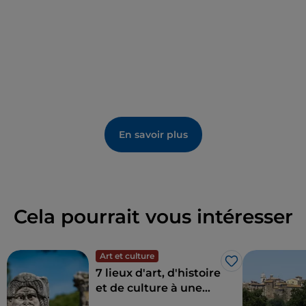
la déesse Turan, abrite une fresque de la seconde
moitié du XVᵉ siècle.
Gnocchis, lac et sentiers
À environ 5 km du centre habité se trouve la plage
du lac de Bolsena. Les amateurs de randonnée
peuvent emprunter le sentier du brigand Fortunato
En savoir plus
Ansuini. En août, la fête des gnocchis propose des
gnocchis de pommes de terre de l’Alto Viterbese
IGP, servis en quatre variantes : sauce ragù, beurre et
sauge, vodka ou pesto.
Cela pourrait vous intéresser
Art et culture
J’aime
7 lieux d'art, d'histoire
et de culture à une
heure de Rome